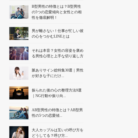
B型男性の特徴とは？B型男性
の5つの恋愛傾向と女性との相
性を徹底解明！
男が離さない！仕事が忙しい彼
の心をつかむLINEとは
それは本音？女性の容姿を褒め
る男性心理と上手な切り返し方
脈ありサイン総特集30選｜男性
が好きな子にだけ...
振られた後の心の整理方法9選
｜NG行動や振り向...
AB型男性の特徴とは？AB型男
性の5つの恋愛傾...
大人カップルは互いの呼び方を
どうしてる？呼び方...