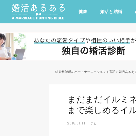
健康
婚活と結婚
その他
ドキドキ
仕事とキャリア
特集
心の処方箋
カルチャー・トレンド・芸能
結婚相談所のパートナーエージェントTOP
>
婚活あるあ
まだまだイルミネ
まで楽しめるイル
2018.01.11
テヒ