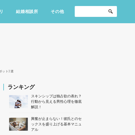
リ
結婚相談所
その他
セックスライフ
不倫・だめ男
感動
ポット3選
ランキング
スキンシップは独占欲の表れ？
行動から見える男性心理を徹底
解説！
興奮が止まらない！彼氏とのセ
ックスを盛り上げる基本マニュ
アル