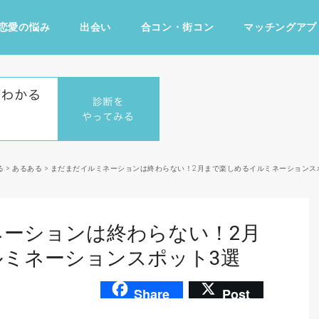
恋愛の悩み
出会い
合コン・街コン
マッチングアプ
占い・診断
ファッション・美容
グルメ
趣味・旅行
る
>
あるある
>
まだまだイルミネーションは終わらない！2月まで楽しめるイルミネーションス
ーションは終わらない！2月
ミネーションスポット3選
Share
Post