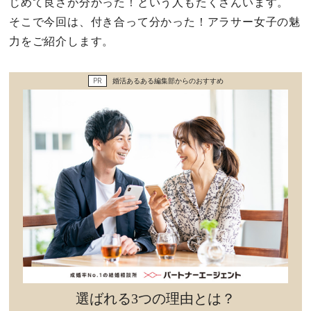
じめて良さが分かった！という人もたくさんいます。
セックスライフ
そこで今回は、付き合って分かった！アラサー女子の魅
力をご紹介します。
不倫・だめ男
PR
婚活あるある編集部からのおすすめ
感動
心の処方箋
カルチャー・トレンド・芸能
驚き
選ばれる3つの理由とは？