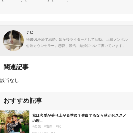
テヒ
秘書OLを経て結婚。出産後ライターとして活動。 上級メンタル
心理カウンセラー。恋愛、婚活、結婚について書いています。
関連記事
該当なし
おすすめ記事
秋は恋愛が盛り上がる季節？告白するなら秋がおススメ
の理…
恋愛
告白
秋