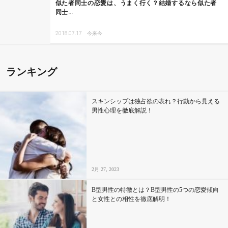
似た者同士の恋愛は、うまく行く？結婚するなら似た者
同士…
2018.07.17
今来今
ランキング
スキンシップは独占欲の表れ？行動から見える
男性心理を徹底解説！
2月 27, 2023
B型男性の特徴とは？B型男性の5つの恋愛傾向
と女性との相性を徹底解明！