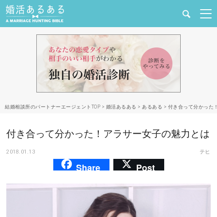
健康
婚活と結婚
恋愛の悩み
結婚相談所のパートナーエージェントTOP
>
婚活あるある
>
あるある
>
付き合って分かった
出会い
付き合って分かった！アラサー女子の魅力とは
合コン・街コン
2018.01.13
テヒ
Share
Post
マッチングアプリ
結婚相談所
あるある