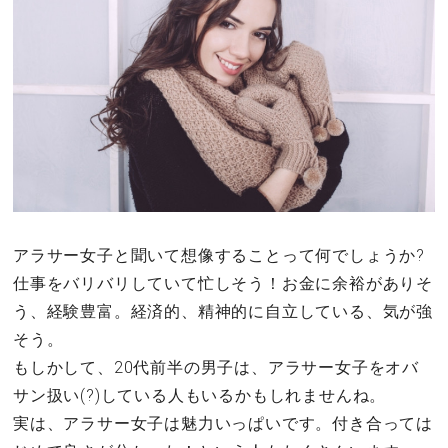
その他
ドキドキ
仕事とキャリア
特集
アラサー女子と聞いて想像することって何でしょうか?
占い・診断
仕事をバリバリしていて忙しそう！お金に余裕がありそ
ファッション・美容
う、経験豊富。経済的、精神的に自立している、気が強
そう。
グルメ
もしかして、20代前半の男子は、アラサー女子をオバ
サン扱い(?)している人もいるかもしれませんね。
趣味・旅行
実は、アラサー女子は魅力いっぱいです。付き合っては