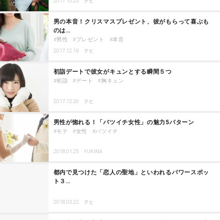
2017.10.23
テヒ
男の本音！クリスマスプレゼント、彼がもらって喜ぶも
のは…
男性
プレゼント
本音
2017.12.19
テヒ
初詣デートで彼女がキュンとする瞬間５つ
初詣
デート
胸キュン
2017.12.26
テヒ
男性が惚れる！「バツイチ女性」の魅力5パターン
モテ
女性
バツイチ
2018.01.25
YUKINA
都内で見つけた「恋人の聖地」といわれるパワースポッ
ト３…
2018.03.22
テヒ