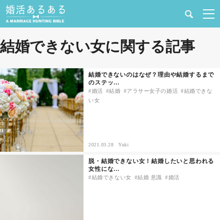
健康
結婚できない女に関する記事
婚活と結婚
結婚できないのはなぜ？理由や結婚するまで
のステッ…
恋愛の悩み
婚活
結婚
アラサー女子の婚活
結婚できな
い女
出会い
合コン・街コン
2021.03.28
Yuki
脱・結婚できない女！結婚したいと思われる
マッチングアプリ
女性にな…
結婚できない女
結婚 意識
婚活
結婚相談所
あるある