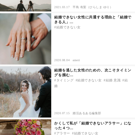
2021.03.17
平島 有梨（ひらしま ゆり）
その他
結婚できない女性に共通する理由と「結婚で
きる人」…
結婚できない女
ドキドキ
仕事とキャリア
2020.08.04
ameri
特集
結婚を逃した女性のための、次こそタイミン
グを掴む…
占い・診断
タイミング
結婚できない女
結婚 意識
結
婚
ファッション・美容
グルメ
2020.07.15
婚活あるある編集部
かくして私が「結婚できないアラサー」にな
趣味・旅行
った４つ…
アラサー
結婚できない女