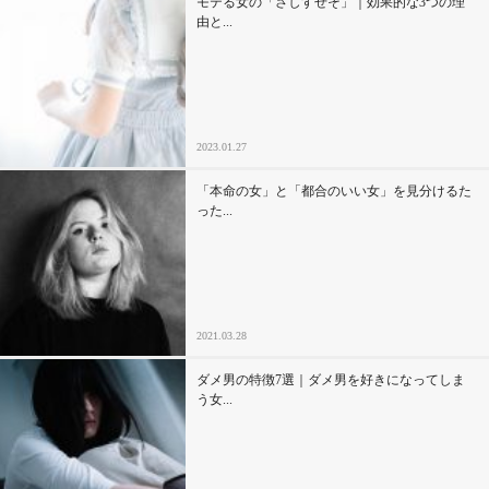
モテる女の「さしすせそ」｜効果的な3つの理
由と...
2023.01.27
「本命の女」と「都合のいい女」を見分けるた
った...
2021.03.28
ダメ男の特徴7選｜ダメ男を好きになってしま
う女...