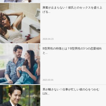
興奮が止まらない！彼氏とのセックスを盛り上
げる...
2020.04.23
B型男性の特徴とは？B型男性の5つの恋愛傾向
と...
2023.03.01
男が離さない！仕事が忙しい彼の心をつかむ
LIN...