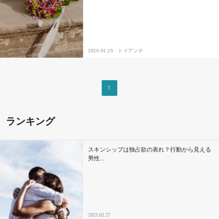
セックスライフ
不倫・だめ男
2020.01.29
トイアンナ
感動
心の処方箋
1
カルチャー・トレンド・芸能
ランキング
驚き
スキンシップは独占欲の表れ？行動から見える
男性...
2023.02.27