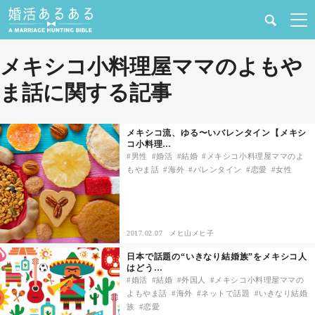
健康
メキシコ小料理屋ママのよもや
ま話に関する記事
婚活と結婚
恋愛の悩み
メキシコ流、ゆる〜いバレンタイン【メキシ
コ小料理…
男性
婚活
結婚
メキシコ小料理屋ママのよ
出会い
もやま話
海外
バレンタイン
恋愛
女性
合コン・街コン
2017.02.07
メヒ山メヒ子
マッチングアプリ
日本で話題の“いきなり結婚族”をメキシコ人
はどう…
結婚相談所
婚活
結婚
外国人
メキシコ小料理屋ママの
よもやま話
海外
ネットで話題
いきなり結婚
族
恋愛
あるある