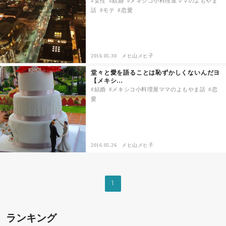
女性
結婚
メキシコ小料理屋ママのよもやま
話
モテ
恋愛
2016.05.30
メヒ山メヒ子
堂々と愛を語ることは恥ずかしくないんだヨ
【メキシ…
結婚
メキシコ小料理屋ママのよもやま話
恋
愛
2016.05.26
メヒ山メヒ子
1
ランキング