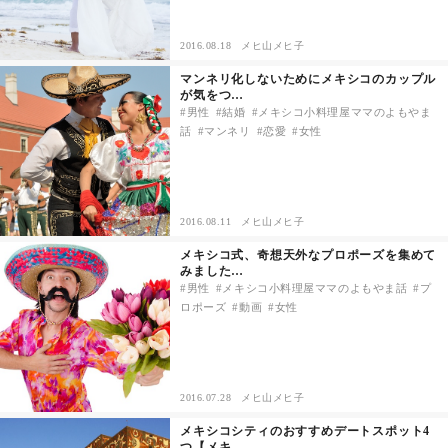
2016.08.18
メヒ山メヒ子
マンネリ化しないためにメキシコのカップル
が気をつ…
男性
結婚
メキシコ小料理屋ママのよもやま
話
マンネリ
恋愛
女性
2016.08.11
メヒ山メヒ子
メキシコ式、奇想天外なプロポーズを集めて
みました…
男性
メキシコ小料理屋ママのよもやま話
プ
ロポーズ
動画
女性
2016.07.28
メヒ山メヒ子
メキシコシティのおすすめデートスポット4
つ【メキ…