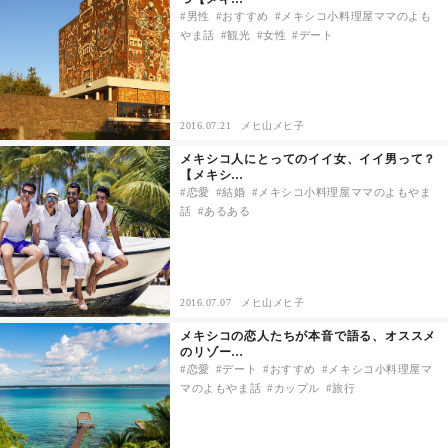
男性
おすすめ
メキシコ小料理屋ママのよも
やま話
観光
女性
デート
2016.07.21
メヒ山メヒ子
メキシコ人にとってのイイ女、イイ男って？
【メキシ…
恋愛
結婚
メキシコ小料理屋ママのよもやま
話
あるある
2016.07.07
メヒ山メヒ子
メキシコの恋人たちが本音で語る、オススメ
のリゾー…
恋愛
デート
おすすめ
メキシコ小料理屋マ
マのよもやま話
カップル
旅行