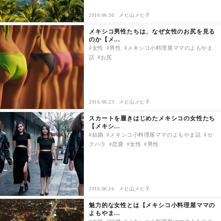
2016.06.30
メヒ山メヒ子
メキシコ男性たちは、なぜ女性のお尻を見る
のか【メ…
女性
男性
メキシコ小料理屋ママのよもやま
話
お尻
2016.06.23
メヒ山メヒ子
スカートを履きはじめたメキシコの女性たち
【メキシ…
結婚
メキシコ小料理屋ママのよもやま話
セ
クハラ
恋愛
女性
男性
2016.06.16
メヒ山メヒ子
魅力的な女性とは【メキシコ小料理屋ママの
よもやま…