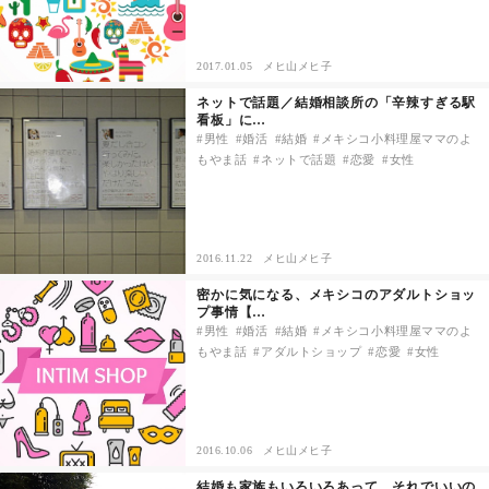
その他
2017.01.05
メヒ山メヒ子
ネットで話題／結婚相談所の「辛辣すぎる駅
ドキドキ
看板」に…
男性
婚活
結婚
メキシコ小料理屋ママのよ
もやま話
ネットで話題
恋愛
女性
仕事とキャリア
特集
2016.11.22
メヒ山メヒ子
占い・診断
密かに気になる、メキシコのアダルトショッ
プ事情【…
男性
婚活
結婚
メキシコ小料理屋ママのよ
ファッション・美容
もやま話
アダルトショップ
恋愛
女性
グルメ
趣味・旅行
2016.10.06
メヒ山メヒ子
結婚も家族もいろいろあって、それでいいの