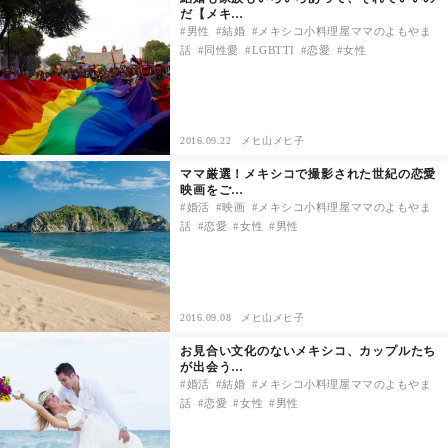
だ【メキ…
セックスライフ
男性
結婚
メキシコ小料理屋ママのよもやま
話
同性愛
LGBTTI
恋愛
女性
不倫・だめ男
感動
2016.09.22
メヒ山メヒ子
心の処方箋
ママ厳選！メキシコで撮影された世紀の恋愛
映画をご…
婚活
映画
メキシコ小料理屋ママのよもやま
カルチャー・トレンド・芸能
話
恋愛
女性
男性
驚き
2016.09.08
メヒ山メヒ子
お見合い文化のないメキシコ、カップルたち
が出会う…
婚活
結婚
メキシコ小料理屋ママのよもやま
話
恋愛
女性
男性