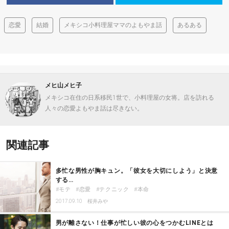
恋愛
結婚
メキシコ小料理屋ママのよもやま話
あるある
メヒ山メヒ子
メキシコ在住の日系移民1世で、小料理屋の女将。店を訪れる
人々の恋愛よもやま話は尽きない。
関連記事
多忙な男性が胸キュン。「彼女を大切にしよう」と決意
する…
モテ
恋愛
テクニック
本命
2017.09.10
桜井みや
男が離さない！仕事が忙しい彼の心をつかむLINEとは