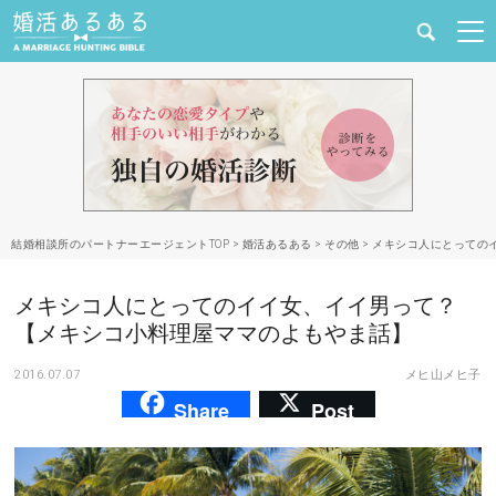
健康
婚活と結婚
恋愛の悩み
結婚相談所のパートナーエージェントTOP
>
婚活あるある
>
その他
>
メキシコ人にとっての
出会い
メキシコ人にとってのイイ女、イイ男って？
合コン・街コン
【メキシコ小料理屋ママのよもやま話】
2016.07.07
メヒ山メヒ子
マッチングアプリ
Share
Post
結婚相談所
あるある