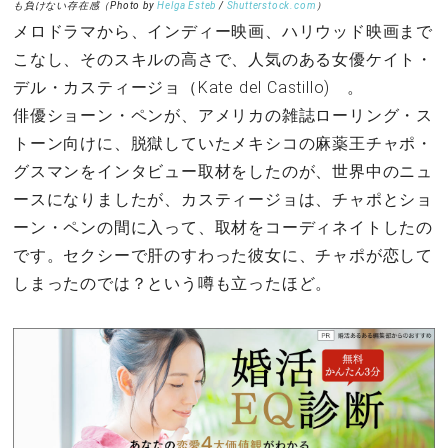
も負けない存在感（Photo by
Helga Esteb
/
Shutterstock.com
）
メロドラマから、インディー映画、ハリウッド映画まで
こなし、そのスキルの高さで、人気のある女優ケイト・
デル・カスティージョ（Kate del Castillo) 。
俳優ショーン・ペンが、アメリカの雑誌ローリング・ス
トーン向けに、脱獄していたメキシコの麻薬王チャポ・
グスマンをインタビュー取材をしたのが、世界中のニュ
ースになりましたが、カスティージョは、チャポとショ
ーン・ペンの間に入って、取材をコーディネイトしたの
です。セクシーで肝のすわった彼女に、チャポが恋して
しまったのでは？という噂も立ったほど。