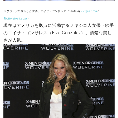
ハリウッドに進出した若手、エイサ・ゴンサレス（Photo by
Helga Esteb
/
Shutterstock.com
）
現在はアメリカを拠点に活動するメキシコ人女優・歌手
のエイサ・ゴンサレス（Eiza Gonzalez）。清楚な美し
さが人気。