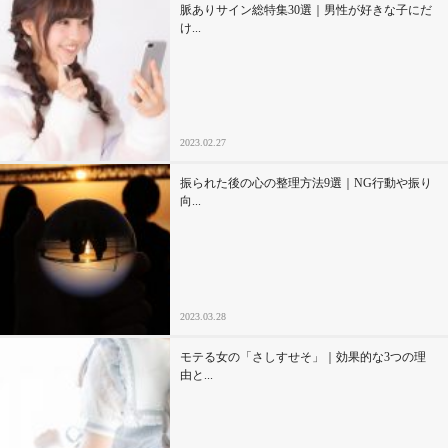
脈ありサイン総特集30選｜男性が好きな子にだ
け...
2023.02.27
振られた後の心の整理方法9選｜NG行動や振り
向...
2023.03.28
モテる女の「さしすせそ」｜効果的な3つの理
由と...