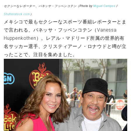
セクシーなレポーター、バネッサ・フッペンコテン（Photo by
Miguel Campos
/
Shutterstock.com
）
メキシコで最もセクシーなスポーツ番組レポーターとま
で言われる、バネッサ・フッペンコテン（Vanessa
Huppenkothen）。レアル・マドリード所属の世界的有
名サッカー選手、クリスティアーノ・ロナウドと噂が立
ったことで、注目を集めました。