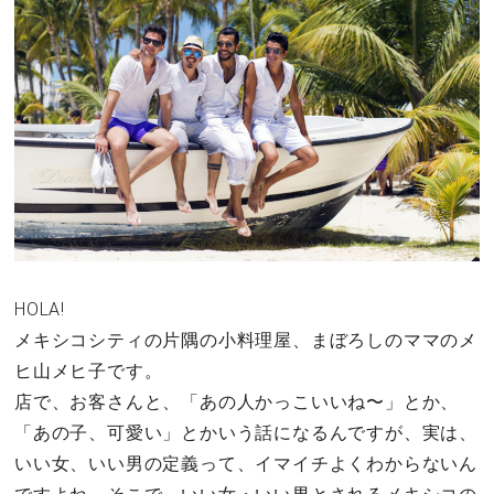
その他
ドキドキ
仕事とキャリア
特集
占い・診断
HOLA!
メキシコシティの片隅の小料理屋、まぼろしのママのメ
ファッション・美容
ヒ山メヒ子です。
グルメ
店で、お客さんと、「あの人かっこいいね〜」とか、
「あの子、可愛い」とかいう話になるんですが、実は、
趣味・旅行
いい女、いい男の定義って、イマイチよくわからないん