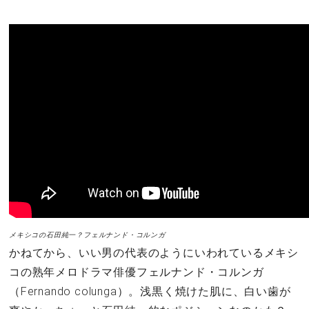
メキシコの石田純一？フェルナンド・コルンガ
かねてから、いい男の代表のようにいわれているメキシ
コの熟年メロドラマ俳優フェルナンド・コルンガ
（Fernando colunga）。浅黒く焼けた肌に、白い歯が