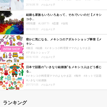
2016.08.18
メヒ山メヒ子
結婚も家族もいろいろあって、それでいいのだ【メキシ
コ小…
同性愛
LGBTTI
恋愛
女性
2016.09.22
メヒ山メヒ子
密かに気になる、メキシコのアダルトショップ事情【メ
キシ…
婚活
結婚
メキシコ小料理屋ママのよもやま話
アダルトショップ
2016.10.06
メヒ山メヒ子
日本で話題の“いきなり結婚族”をメキシコ人はどう感じ
る…
メキシコ小料理屋ママのよもやま話
海外
ネットで話題
いきなり結婚族
2017.01.05
メヒ山メヒ子
ランキング