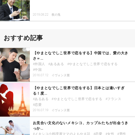
2019.08.22
夜の兎
おすすめ記事
【やまとなでしこ世界で恋をする】中国では、愛の大き
さ＝…
外国人
あるある
やまとなでしこ世界で恋をする
中国
2016.07.12
イヴォンヌ麗
【やまとなでしこ世界で恋をする】日本とは違いすぎ
る！度…
あるある
やまとなでしこ世界で恋をする
フランス
恋愛
2016.07.19
イヴォンヌ麗
お見合い文化のないメキシコ、カップルたちが出会うき
っか…
メキシコ小料理屋ママのよもやま話
恋愛
女性
男性