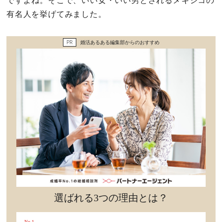
ですよね。そこで、いい女・いい男とされるメキシコの
セックスライフ
有名人を挙げてみました。
不倫・だめ男
PR
婚活あるある編集部からのおすすめ
感動
心の処方箋
カルチャー・トレンド・芸能
驚き
選ばれる3つの理由とは？
No.1