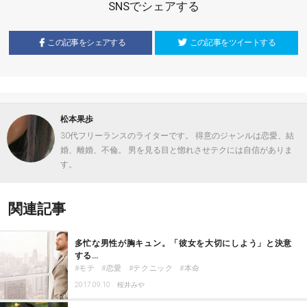
SNSでシェアする
この記事をシェアする
この記事をツイートする
松本果歩
30代フリーランスのライターです。 得意のジャンルは恋愛、結
婚、離婚、不倫。 男を見る目と惚れさせテクには自信がありま
す。
関連記事
多忙な男性が胸キュン。「彼女を大切にしよう」と決意
する…
モテ
恋愛
テクニック
本命
2017.09.10
桜井みや