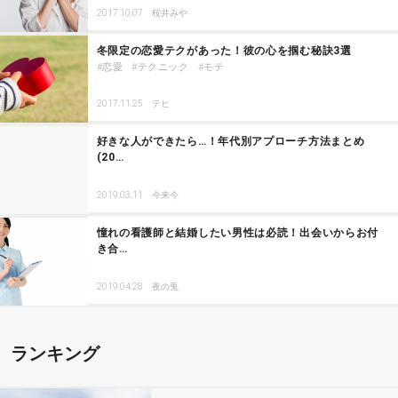
2017.10.07
桜井みや
冬限定の恋愛テクがあった！彼の心を掴む秘訣3選
恋愛
テクニック
モテ
2017.11.25
テヒ
好きな人ができたら…！年代別アプローチ方法まとめ
(20…
2019.03.11
今来今
憧れの看護師と結婚したい男性は必読！出会いからお付
き合…
2019.04.28
夜の兎
ランキング