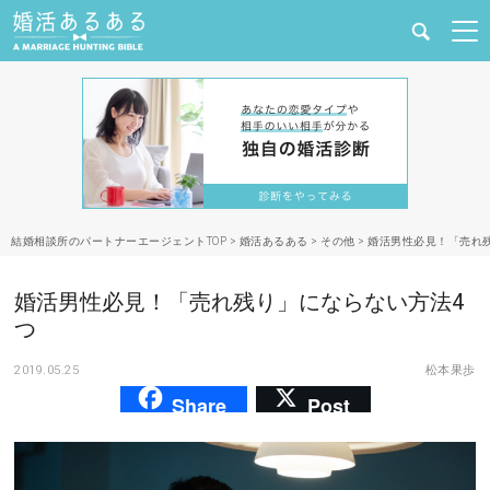
健康
婚活と結婚
恋愛の悩み
結婚相談所のパートナーエージェントTOP
>
婚活あるある
>
その他
>
婚活男性必見！「売れ
出会い
婚活男性必見！「売れ残り」にならない方法4
合コン・街コン
つ
2019.05.25
松本果歩
マッチングアプリ
Share
Post
結婚相談所
あるある