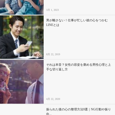
3月 1, 2023
男が離さない！仕事が忙しい彼の心をつかむ
LINEとは
8月 22, 2019
それは本音？女性の容姿を褒める男性心理と上
手な切り返し方
4月 22, 2020
振られた後の心の整理方法9選｜NG行動や振り
向...