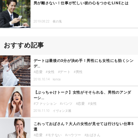
男が離さない！仕事が忙しい彼の心をつかむLINEとは
2019.08.22
夜の兎
おすすめ記事
デートは最後の3分が決め手！男性にも女性にも効くシン
デ…
恋愛
女性
デート
男性
2016.10.14
kanoa
【ぶっちゃけトーク】女性がそそられる、男性のアンダ
ーシ…
ファッション
パンツ
恋愛
女性
2016.11.10
イヴォンヌ麗
これっておばさん？大人の女性が見せては行けない仕草5
選
恋愛
モテない
ハウツー
おばさん