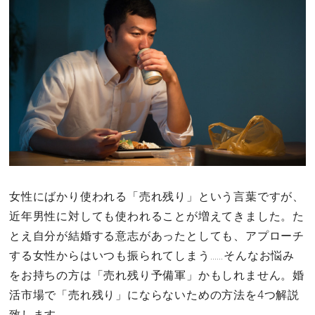
その他
ドキドキ
仕事とキャリア
特集
占い・診断
女性にばかり使われる「売れ残り」という言葉ですが、
近年男性に対しても使われることが増えてきました。た
ファッション・美容
とえ自分が結婚する意志があったとしても、アプローチ
グルメ
する女性からはいつも振られてしまう……そんなお悩み
をお持ちの方は「売れ残り予備軍」かもしれません。婚
趣味・旅行
活市場で「売れ残り」にならないための方法を4つ解説
致します。