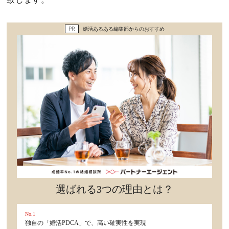
セックスライフ
PR
婚活あるある編集部からのおすすめ
不倫・だめ男
感動
心の処方箋
カルチャー・トレンド・芸能
驚き
選ばれる3つの理由とは？
No.1
独自の「婚活PDCA」で、高い確実性を実現