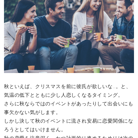
その他
ドキドキ
仕事とキャリア
特集
占い・診断
秋といえば、クリスマスを前に彼氏が欲しいな…。と、
気温の低下とともに少し人恋しくなるタイミング。
ファッション・美容
さらに秋ならではのイベントがあったりして出会いにも
グルメ
事欠かない気がします。
しかし決して秋のイベントに流され安易に恋愛関係にな
趣味・旅行
ろうとしてはいけません。