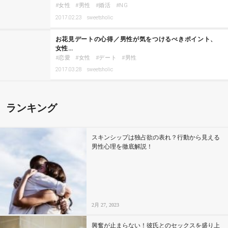
女性
男性
婚活
NG
2017.02.23
sweetsholic
お花見デートの心得／男性が気をつけるべきポイント、
女性…
恋愛
女性
デート
男性
2017.03.28
sweetsholic
ランキング
スキンシップは独占欲の表れ？行動から見える
男性心理を徹底解説！
2月 27, 2023
興奮が止まらない！彼氏とのセックスを盛り上