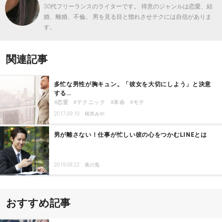
30代フリーランスのライターです。 得意のジャンルは恋愛、結
婚、離婚、不倫。 男を見る目と惚れさせテクには自信がありま
す。
関連記事
多忙な男性が胸キュン。「彼女を大切にしよう」と決意
する…
恋愛
テクニック
本命
モテ
2017.09.10
桜井みや
男が離さない！仕事が忙しい彼の心をつかむLINEとは
2019.08.22
夜の兎
おすすめ記事