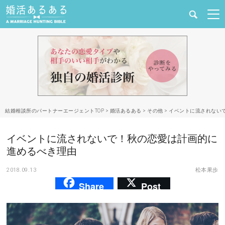
健康
婚活と結婚
恋愛の悩み
結婚相談所のパートナーエージェントTOP
>
婚活あるある
>
その他
>
イベントに流されない
出会い
イベントに流されないで！秋の恋愛は計画的に
合コン・街コン
進めるべき理由
2018.09.13
松本果歩
マッチングアプリ
Share
Post
結婚相談所
あるある