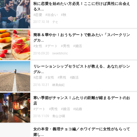
秋に恋愛を始めたい方必見！ここに行けば異性に出会え
るス…
恋愛
出会い
秋
2017.10.18
テヒ
簡単＆華やか！おうちデートで飲みたい「スパークリン
グカ…
女性
デート
男性
婚活
2016.09.20
sweetsholic
リレーションシップセラピストが教える、あなたがシン
グル…
恋愛
女性
男性
婚活
2016.10.31
林美由紀
寒い季節がチャンス！ふたりの距離が縮まるデートのお
店
デート
男性
婚活
結婚
2016.11.09
青山 沙羅
女の本音・義理チョコ編／ホワイデーに女性がもらって
嬉し…