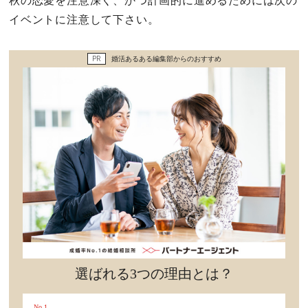
秋の恋愛を注意深く、かつ計画的に進めるためには次の
セックスライフ
イベントに注意して下さい。
不倫・だめ男
PR
婚活あるある編集部からのおすすめ
感動
心の処方箋
カルチャー・トレンド・芸能
驚き
選ばれる3つの理由とは？
No.1