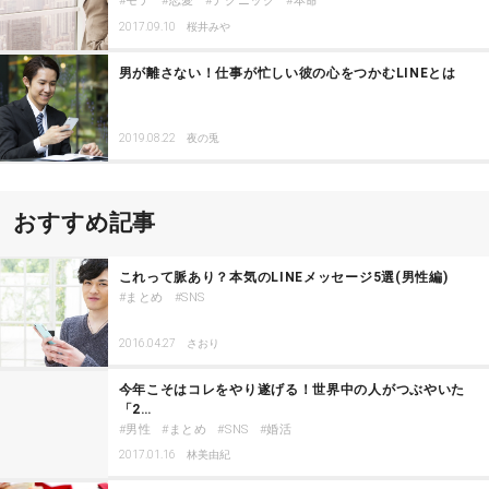
モテ
恋愛
テクニック
本命
2017.09.10
桜井みや
男が離さない！仕事が忙しい彼の心をつかむLINEとは
2019.08.22
夜の兎
おすすめ記事
これって脈あり？本気のLINEメッセージ5選(男性編)
まとめ
SNS
2016.04.27
さおり
今年こそはコレをやり遂げる！世界中の人がつぶやいた
「2…
男性
まとめ
SNS
婚活
2017.01.16
林美由紀