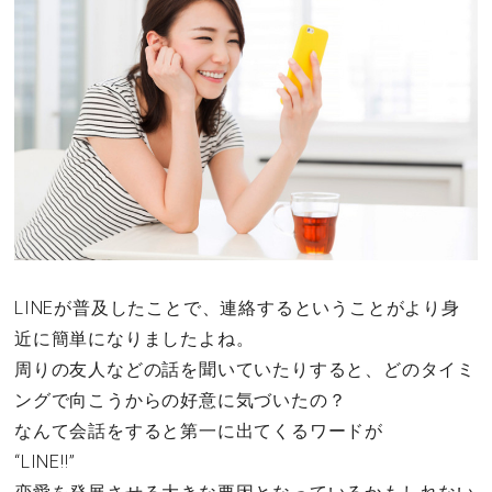
その他
ドキドキ
仕事とキャリア
特集
占い・診断
LINEが普及したことで、連絡するということがより身
近に簡単になりましたよね。
ファッション・美容
周りの友人などの話を聞いていたりすると、どのタイミ
グルメ
ングで向こうからの好意に気づいたの？
なんて会話をすると第一に出てくるワードが
趣味・旅行
“LINE!!”