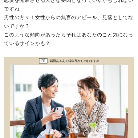
恋愛を発展させる大きな要因となっているかもしれない
セックスライフ
ですね。
男性の方々！女性からの無言のアピール、見落としてな
不倫・だめ男
いですか？
このような傾向があったらそれはあなたのこと気になっ
感動
ているサインかも？！
心の処方箋
PR
婚活あるある編集部からのおすすめ
カルチャー・トレンド・芸能
驚き