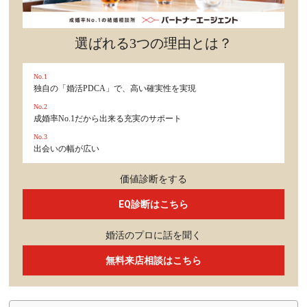
選ばれる3つの理由とは？
No.1
独自の「婚活PDCA」で、高い確実性を実現
No.2
成婚率No.1だから出来る充実のサポート
No.3
出会いの幅が広い
価値診断をする
EQ診断はこちら
婚活のプロに話を聞く
無料来店相談はこちら