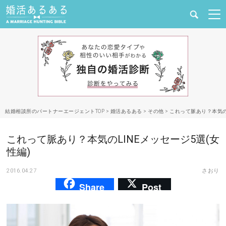
健康
婚活と結婚
恋愛の悩み
結婚相談所のパートナーエージェントTOP
>
婚活あるある
>
その他
>
これって脈あり？本気のL
出会い
これって脈あり？本気のLINEメッセージ5選(女
合コン・街コン
性編)
2016.04.27
さおり
マッチングアプリ
Share
Post
結婚相談所
あるある