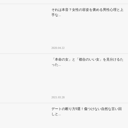
それは本音？女性の容姿を褒める男性心理と上
手な...
2020.04.22
「本命の女」と「都合のいい女」を見分けるた
った...
2021.03.28
デートの断り方9選！傷つけない自然な言い回
しと...