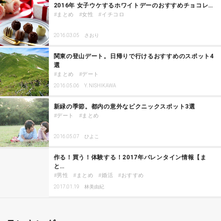
2016年 女子ウケするホワイトデーのおすすめチョコレ…
まとめ
女性
イチコロ
2016.03.05
さおり
関東の登山デート。日帰りで行けるおすすめのスポット4
選
まとめ
デート
2016.05.06
Y. NISHIKAWA
新緑の季節。都内の意外なピクニックスポット3選
デート
まとめ
2016.05.07
ひよこ
作る！買う！体験する！2017年バレンタイン情報【ま
と…
男性
まとめ
婚活
おすすめ
2017.01.19
林美由紀