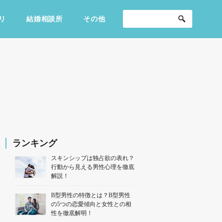
リ
結婚相談所
その他
セックスライフ
不倫・だめ男
感動
ランキング
スキンシップは独占欲の表れ？
行動から見える男性心理を徹底
解説！
B型男性の特徴とは？B型男性
の5つの恋愛傾向と女性との相
性を徹底解明！