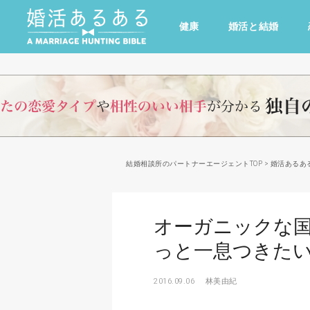
健康
婚活と結婚
その他
ドキドキ
仕事とキャリア
特集
心の処方箋
カルチャー・トレンド・芸能
結婚相談所のパートナーエージェントTOP
>
婚活あるあ
オーガニックな
っと一息つきた
2016.09.06
林美由紀