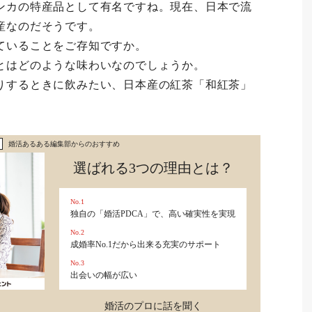
ンカの特産品として有名ですね。現在、日本で流
産なのだそうです。
ていることをご存知ですか。
とはどのような味わいなのでしょうか。
りするときに飲みたい、日本産の紅茶「和紅茶」
婚活あるある編集部からのおすすめ
選ばれる3つの理由とは？
No.1
独自の「婚活PDCA」で、高い確実性を実現
No.2
成婚率No.1だから出来る充実のサポート
No.3
出会いの幅が広い
婚活のプロに話を聞く