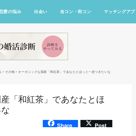
恋愛の悩み
出会い
合コン・街コン
マッチングアプ
占い・診断
ファッション・美容
グルメ
趣味・旅行
る
>
その他
>
オーガニックな国産「和紅茶」であなたとほっと一息つきたいな
国産「和紅茶」であなたとほ
いな
Share
Post