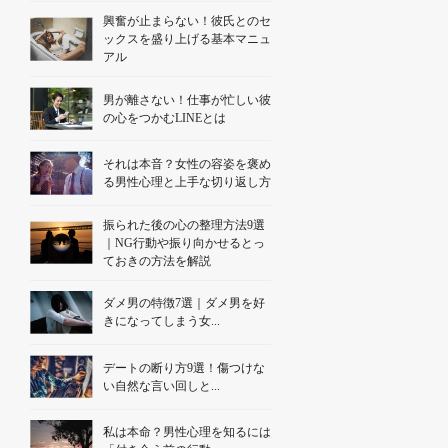
興奮が止まらない！彼氏とのセ
ックスを盛り上げる基本マニュ
アル
男が離さない！仕事が忙しい彼
の心をつかむLINEとは
それは本音？女性の容姿を褒め
る男性心理と上手な切り返し方
振られた後の心の整理方法9選
｜NG行動や振り向かせるとっ
ておきの方法を解説
ダメ男の特徴7選｜ダメ男を好
きになってしまう女...
デートの断り方9選！傷つけな
い自然な言い回しと...
私は本命？男性心理を知るには