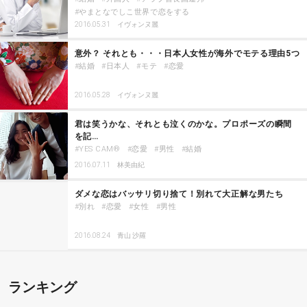
やまとなでしこ世界で恋をする
2016.05.31
イヴォンヌ麗
意外？ それとも・・・日本人女性が海外でモテる理由5つ
結婚
日本人
モテ
恋愛
2016.05.28
イヴォンヌ麗
君は笑うかな、それとも泣くのかな。プロポーズの瞬間
を記…
YES CAM®
恋愛
男性
結婚
2016.07.11
林美由紀
ダメな恋はバッサリ切り捨て！別れて大正解な男たち
別れ
恋愛
女性
男性
2016.08.24
青山 沙羅
ランキング