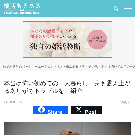
健康
婚活と結婚
恋愛の悩み
結婚相談所のパートナーエージェントTOP
>
婚活あるある
>
その他
>
本当は怖い初めての一
出会い
本当は怖い初めての一人暮らし。身も震え上が
合コン・街コン
るありがちトラブルをご紹介
2020.08.26
めあり
マッチングアプリ
Share
Post
結婚相談所
あるある