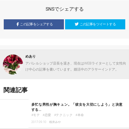
SNSでシェアする
この記事をシェアする
この記事をツイートする
めあり
アパレルショップ店長を退き、現在はWEBライターとして女性向
け中心の記事を書いています。婚活中のアラサーインドア。
関連記事
多忙な男性が胸キュン。「彼女を大切にしよう」と決意
する…
モテ
恋愛
テクニック
本命
2017.09.10
桜井みや