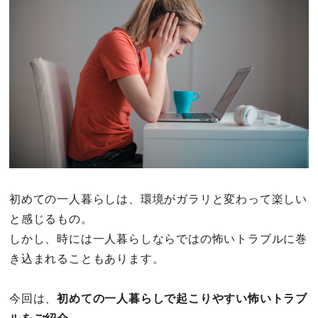
その他
ドキドキ
仕事とキャリア
特集
占い・診断
初めての一人暮らしは、環境がガラリと変わって楽しい
と感じるもの。
ファッション・美容
しかし、時には一人暮らしならではの怖いトラブルに巻
グルメ
き込まれることもあります。
趣味・旅行
今回は、
初めての一人暮らしで起こりやすい怖いトラブ