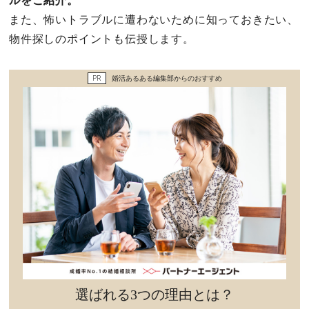
ルをご紹介。
セックスライフ
また、怖いトラブルに遭わないために知っておきたい、
物件探しのポイントも伝授します。
不倫・だめ男
PR
婚活あるある編集部からのおすすめ
感動
心の処方箋
カルチャー・トレンド・芸能
驚き
選ばれる3つの理由とは？