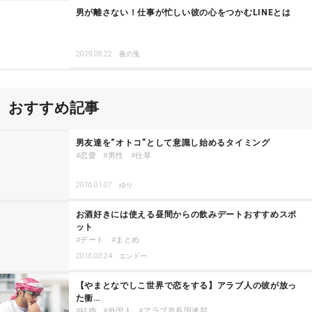
男が離さない！仕事が忙しい彼の心をつかむLINEとは
2019.08.22
夜の兎
おすすめ記事
男友達を“オトコ”として意識し始めるタイミング
恋愛
男性
仕草
2016.01.07
ゆり
お酒好きには使える昼間からの飲みデートおすすめスポ
ット
デート
まとめ
2016.03.24
エンドー
【やまとなでしこ世界で恋をする】アラブ人の彼が放っ
た衝…
結婚
外国人
アラブ首長国連邦