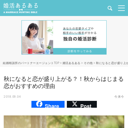
健康
婚活と結婚
恋愛の悩み
結婚相談所のパートナーエージェントTOP
>
婚活あるある
>
その他
>
秋になると恋が盛り上
出会い
秋になると恋が盛り上がる？！秋からはじまる
合コン・街コン
恋がおすすめの理由
2018.09.04
今来今
マッチングアプリ
Share
Post
結婚相談所
あるある