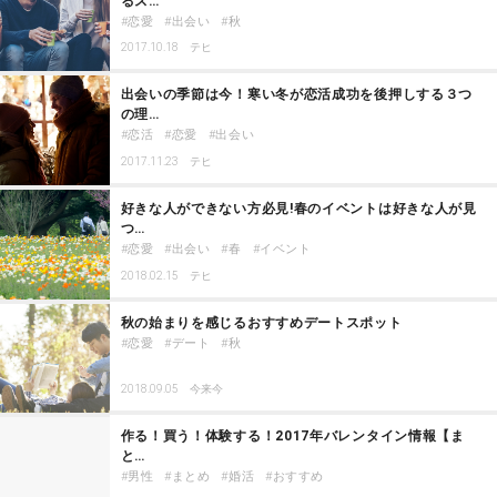
るス…
恋愛
出会い
秋
2017.10.18
テヒ
出会いの季節は今！寒い冬が恋活成功を後押しする３つ
の理…
恋活
恋愛
出会い
2017.11.23
テヒ
好きな人ができない方必見!春のイベントは好きな人が見
つ…
恋愛
出会い
春
イベント
2018.02.15
テヒ
秋の始まりを感じるおすすめデートスポット
恋愛
デート
秋
2018.09.05
今来今
作る！買う！体験する！2017年バレンタイン情報【ま
と…
男性
まとめ
婚活
おすすめ