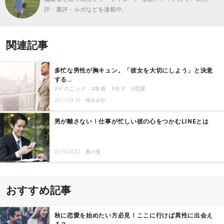
評・書評・ルポなどを連載中。
関連記事
多忙な男性が胸キュン。「彼女を大切にしよう」と決意
する…
テクニック
本命
モテ
恋愛
2017.09.10
桜井みや
男が離さない！仕事が忙しい彼の心をつかむLINEとは
2019.08.22
夜の兎
おすすめ記事
秋に恋愛を始めたい方必見！ここに行けば異性に出会え