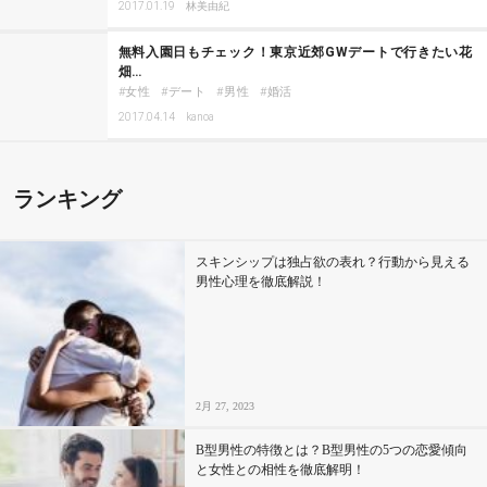
2017.01.19
林美由紀
無料入園日もチェック！東京近郊GWデートで行きたい花
畑…
女性
デート
男性
婚活
2017.04.14
kanoa
ランキング
スキンシップは独占欲の表れ？行動から見える
男性心理を徹底解説！
2月 27, 2023
B型男性の特徴とは？B型男性の5つの恋愛傾向
と女性との相性を徹底解明！