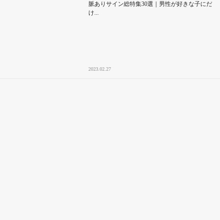
脈ありサイン総特集30選｜男性が好きな子にだ
け...
2023.02.27