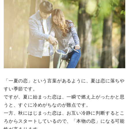
その他
ドキドキ
仕事とキャリア
特集
占い・診断
「一夏の恋」という言葉があるように、夏は恋に落ちや
すい季節です。
ファッション・美容
ですが、夏に始まった恋は、一瞬で燃え上がったかと思
グルメ
うと、すぐに冷めがちなのが難点です。
一方、秋にはじまった恋は、お互い冷静に判断するとこ
趣味・旅行
ろからスタートしているので、「本物の恋」になる可能