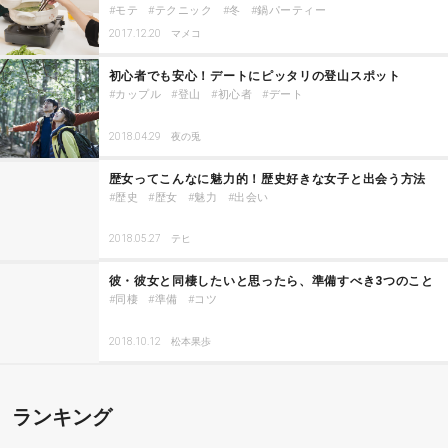
モテ
テクニック
冬
鍋パーティー
2017.12.20
マメコ
初心者でも安心！デートにピッタリの登山スポット
カップル
登山
初心者
デート
2018.04.29
夜の兎
歴女ってこんなに魅力的！歴史好きな女子と出会う方法
歴史
歴女
魅力
出会い
2018.05.27
テヒ
彼・彼女と同棲したいと思ったら、準備すべき3つのこと
同棲
準備
コツ
2018.10.12
松本果歩
ランキング