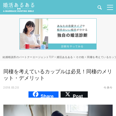
健康
婚活と結婚
恋愛の悩み
結婚相談所のパートナーエージェントTOP
>
婚活あるある
>
その他
>
同棲を考えているカッ
出会い
同棲を考えているカップルは必見！同棲のメリ
合コン・街コン
ット・デメリット
2018.05.20
今来今
マッチングアプリ
Share
Post
結婚相談所
あるある