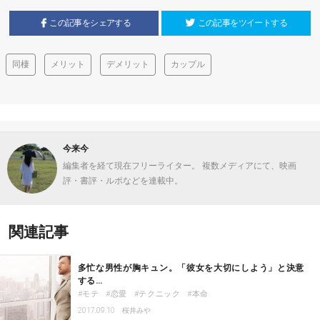
この記事をシェアする
この記事をツイートする
同棲
メリット
デメリット
カップル
今来今
編集者を経て現在フリーライター。 複数メディアにて、映画
評・書評・ルポなどを連載中。
関連記事
多忙な男性が胸キュン。「彼女を大切にしよう」と決意
する…
モテ
恋愛
テクニック
本命
2017.09.10
桜井みや