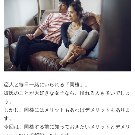
その他
ドキドキ
仕事とキャリア
特集
占い・診断
恋人と毎日一緒にいられる「同棲」。
彼氏のことが大好きな女子なら、憧れる人も多いでしょ
ファッション・美容
う。
グルメ
しかし、同棲にはメリットもあればデメリットもありま
す。
趣味・旅行
今回は、同棲する前に知っておきたいメリットとデメリ