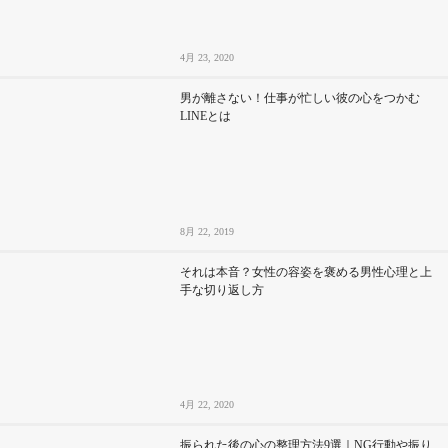
4月 23, 2020
男が離さない！仕事が忙しい彼の心をつかむ
LINEとは
8月 22, 2019
それは本音？女性の容姿を褒める男性心理と上
手な切り返し方
4月 22, 2020
振られた後の心の整理方法9選｜NG行動や振り