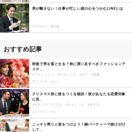
男が離さない！仕事が忙しい彼の心をつかむLINEとは
2019.08.22
夜の兎
おすすめ記事
秒速で男を落とせる？秋に買い足すべきファッションア
イテ…
ファッション
テクニック
モテ
恋愛
2017.10.30
ひよこ
クリスマス前に彼をつくる秘訣！彼があなたを恋愛対象
に見…
モテ
クリスマス
テクニック
女子力
2017.12.11
テヒ
こっそり周りと差をつけよう！鍋パーティーで抜けがけ
して…