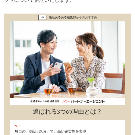
ットについて解説いたします。
セックスライフ
PR
婚活あるある編集部からのおすすめ
不倫・だめ男
感動
心の処方箋
カルチャー・トレンド・芸能
驚き
選ばれる3つの理由とは？
No.1
独自の「婚活PDCA」で、高い確実性を実現