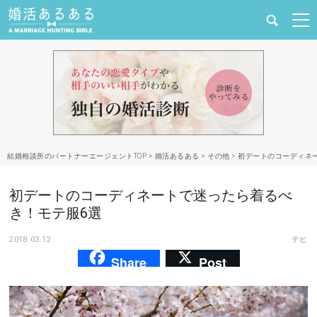
健康
婚活と結婚
恋愛の悩み
結婚相談所のパートナーエージェントTOP
>
婚活あるある
>
その他
>
初デートのコーディネ
出会い
初デートのコーディネートで迷ったら着るべ
合コン・街コン
き！モテ服6選
2018.03.12
テヒ
マッチングアプリ
Share
Post
結婚相談所
あるある