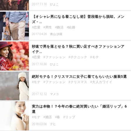
2017.11.16
ひよこ
【オシャレ男になる着こなし術】普段着から脱却。メン
ズ・…
恋愛
男性
婚活
結婚
2017.04.26
青山 沙羅
秒速で男を落とせる？秋に買い足すべきファッションア
イテ…
恋愛
ファッション
テクニック
モテ
2017.10.30
ひよこ
絶対モテる！クリスマスに女子に着てもらいたい服装5選
モテ
ファッション
クリスマス
大人カワイイ
2017.12.12
マメコ
実力は本物！？今年の春に絶対買いたい「婚活リップ」6
選
モテ
婚活
春
リップ
2018.03.06
テヒ