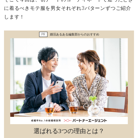
セックスライフ
に着るべきモテ服を男女それぞれ3パターンずつご紹介
します！
不倫・だめ男
PR
婚活あるある編集部からのおすすめ
感動
心の処方箋
カルチャー・トレンド・芸能
驚き
選ばれる3つの理由とは？