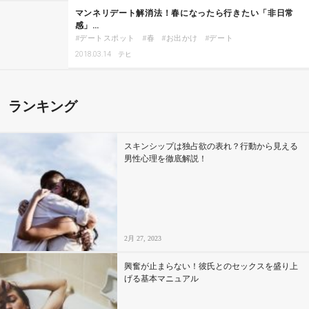
マンネリデート解消法！春になったら行きたい「非日常
感」…
デートスポット
春
お出かけ
デート
2018.03.14
テヒ
ランキング
スキンシップは独占欲の表れ？行動から見える
男性心理を徹底解説！
2月 27, 2023
興奮が止まらない！彼氏とのセックスを盛り上
げる基本マニュアル