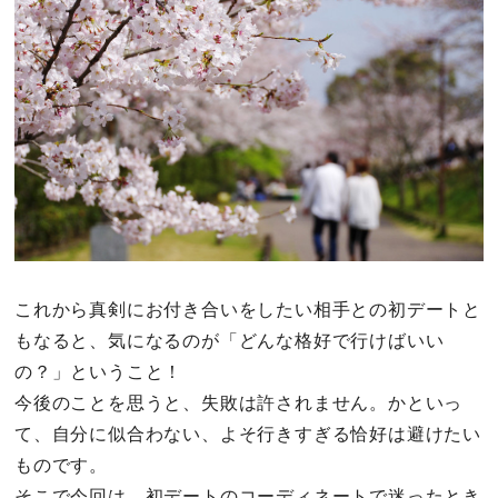
その他
ドキドキ
仕事とキャリア
特集
占い・診断
これから真剣にお付き合いをしたい相手との初デートと
もなると、気になるのが「どんな格好で行けばいい
ファッション・美容
の？」ということ！
グルメ
今後のことを思うと、失敗は許されません。かといっ
て、自分に似合わない、よそ行きすぎる恰好は避けたい
趣味・旅行
ものです。
そこで今回は、初デートのコーディネートで迷ったとき