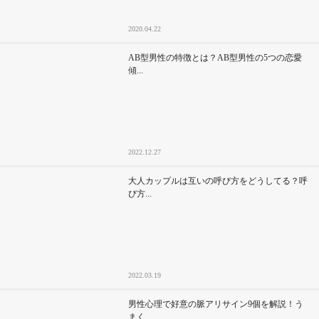
2020.04.22
AB型男性の特徴とは？AB型男性の5つの恋愛
傾...
2022.12.27
大人カップルは互いの呼び方をどうしてる？呼
び方...
2022.03.19
男性心理で好意の脈アリサイン9個を解説！う
まく...