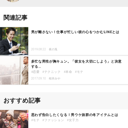
関連記事
男が離さない！仕事が忙しい彼の心をつかむLINEとは
2019.08.22
夜の兎
多忙な男性が胸キュン。「彼女を大切にしよう」と決意
する…
恋愛
テクニック
本命
モテ
2017.09.10
桜井みや
おすすめ記事
思わず告白したくなる！男ウケ抜群の冬アイテムとは
モテ
ファッション
女子力