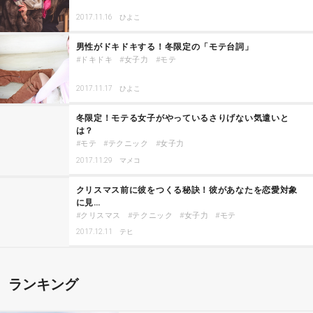
2017.11.16
ひよこ
男性がドキドキする！冬限定の「モテ台詞」
ドキドキ
女子力
モテ
2017.11.17
ひよこ
冬限定！モテる女子がやっているさりげない気遣いと
は？
モテ
テクニック
女子力
2017.11.29
マメコ
クリスマス前に彼をつくる秘訣！彼があなたを恋愛対象
に見…
クリスマス
テクニック
女子力
モテ
2017.12.11
テヒ
ランキング