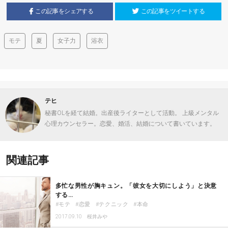
この記事をシェアする
この記事をツイートする
モテ
夏
女子力
浴衣
テヒ
秘書OLを経て結婚。出産後ライターとして活動。 上級メンタル
心理カウンセラー。恋愛、婚活、結婚について書いています。
関連記事
多忙な男性が胸キュン。「彼女を大切にしよう」と決意
する…
モテ
恋愛
テクニック
本命
2017.09.10
桜井みや