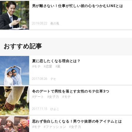
男が離さない！仕事が忙しい彼の心をつかむLINEとは
2019.08.22
夜の兎
おすすめ記事
夏に恋したくなる理由とは？
モテ
恋愛
夏
2017.08.26
テヒ
冬のデートで男性を落とす女性のモテ仕草3つ
デート
女子力
モテ
2017.11.15
ひよこ
思わず告白したくなる！男ウケ抜群の冬アイテムとは
モテ
ファッション
女子力