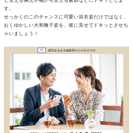
と見える胸元や袖から見える素肌などにドキッとしま
セックスライフ
す。
せっかくのこのチャンスに可愛い浴衣姿だけではなく、
不倫・だめ男
おくゆかしい大和撫子姿を、彼に見せてドキッとさせち
ゃいましょう！
感動
PR
婚活あるある編集部からのおすすめ
心の処方箋
カルチャー・トレンド・芸能
驚き