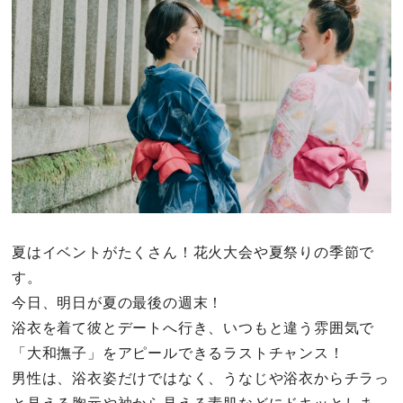
その他
ドキドキ
仕事とキャリア
特集
占い・診断
夏はイベントがたくさん！花火大会や夏祭りの季節で
す。
ファッション・美容
今日、明日が夏の最後の週末！
グルメ
浴衣を着て彼とデートへ行き、いつもと違う雰囲気で
「大和撫子」をアピールできるラストチャンス！
趣味・旅行
男性は、浴衣姿だけではなく、うなじや浴衣からチラっ