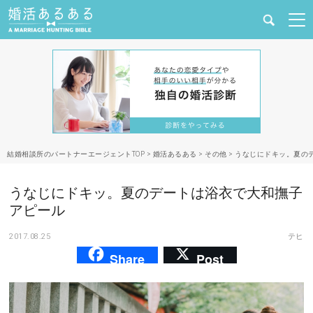
健康
婚活と結婚
恋愛の悩み
結婚相談所のパートナーエージェントTOP
>
婚活あるある
>
その他
>
うなじにドキッ。夏の
出会い
うなじにドキッ。夏のデートは浴衣で大和撫子
合コン・街コン
アピール
2017.08.25
テヒ
マッチングアプリ
Share
Post
結婚相談所
あるある