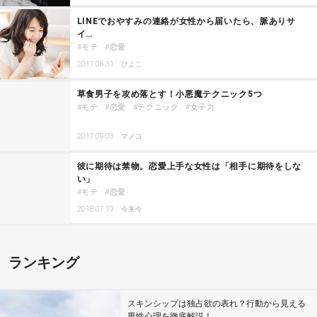
LINEでおやすみの連絡が女性から届いたら、脈ありサ
イ…
モテ
恋愛
2017.08.31
ひよこ
草食男子を攻め落とす！小悪魔テクニック5つ
モテ
恋愛
テクニック
女子力
2017.09.03
マメコ
彼に期待は禁物。恋愛上手な女性は「相手に期待をしな
い」
モテ
恋愛
2018.07.19
今来今
ランキング
スキンシップは独占欲の表れ？行動から見える
男性心理を徹底解説！