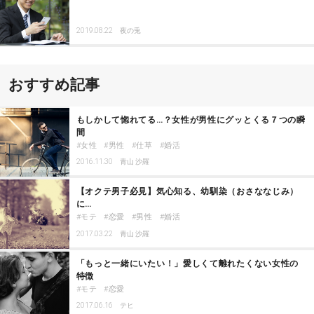
2019.08.22
夜の兎
おすすめ記事
もしかして惚れてる…？女性が男性にグッとくる７つの瞬
間
女性
男性
仕草
婚活
2016.11.30
青山 沙羅
【オクテ男子必見】気心知る、幼馴染（おさななじみ）
に…
モテ
恋愛
男性
婚活
2017.03.22
青山 沙羅
「もっと一緒にいたい！」愛しくて離れたくない女性の
特徴
モテ
恋愛
2017.06.16
テヒ