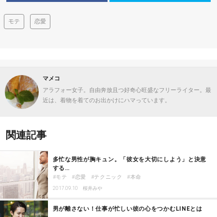
モテ
恋愛
マメコ
アラフォー女子。自由奔放且つ好奇心旺盛なフリーライター。最
近は、着物を着てのお出かけにハマっています。
関連記事
多忙な男性が胸キュン。「彼女を大切にしよう」と決意
する…
モテ
恋愛
テクニック
本命
2017.09.10
桜井みや
男が離さない！仕事が忙しい彼の心をつかむLINEとは