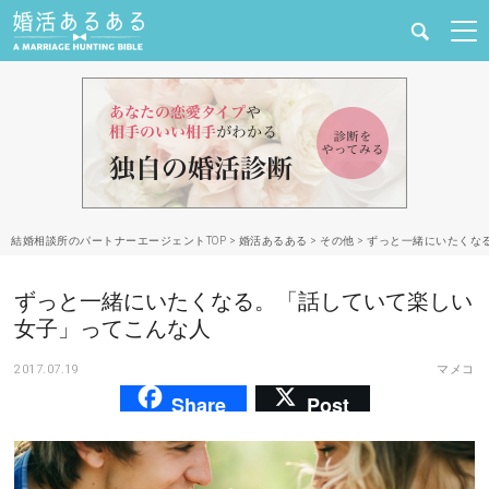
健康
婚活と結婚
恋愛の悩み
結婚相談所のパートナーエージェントTOP
>
婚活あるある
>
その他
>
ずっと一緒にいたくな
出会い
ずっと一緒にいたくなる。「話していて楽しい
合コン・街コン
女子」ってこんな人
2017.07.19
マメコ
マッチングアプリ
Share
Post
結婚相談所
あるある