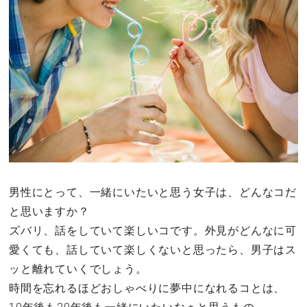
その他
ドキドキ
仕事とキャリア
特集
占い・診断
男性にとって、一緒にいたいと思う女子は、どんなコだ
と思いますか？
ファッション・美容
ズバリ、話をしていて楽しいコです。外見がどんなに可
グルメ
愛くても、話していて楽しくないと思ったら、男子はス
ッと離れていくでしょう。
趣味・旅行
時間を忘れるほどおしゃべりに夢中になれるコとは、