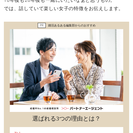
10年後も20年後も一緒にいたいなぁと思うもの。
セックスライフ
では、話していて楽しい女子の特徴をお伝えします。
不倫・だめ男
PR
婚活あるある編集部からのおすすめ
感動
心の処方箋
カルチャー・トレンド・芸能
驚き
選ばれる3つの理由とは？
No.1