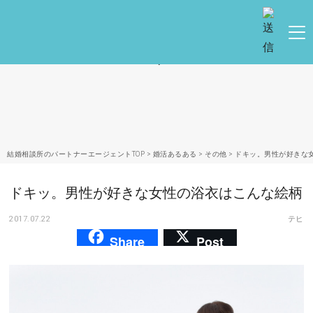
健康
婚活と結婚
恋愛の悩み
結婚相談所のパートナーエージェントTOP
>
婚活あるある
>
その他
>
ドキッ。男性が好きな
ドキッ。男性が好きな女性の浴衣はこんな絵柄
出会い
2017.07.22
テヒ
合コン・街コン
Share
Post
マッチングアプリ
結婚相談所