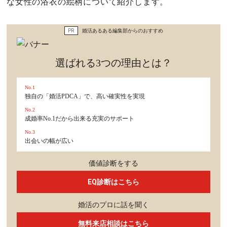
趣味・旅行
な女性の浴衣の絵柄について紹介します。
セックスライフ
PR
婚活あるある編集部からのおすすめ
不倫・だめ男
選ばれる3つの理由とは？
感動
No.1
独自の「婚活PDCA」で、高い確実性を実現
心の処方箋
No.2
成婚率No.1だから出来る充実のサポート
カルチャー・トレンド・芸能
No.3
出会いの幅が広い
驚き
価値診断をする
EQ診断はこちら
婚活のプロに話を聞く
無料来店相談はこちら