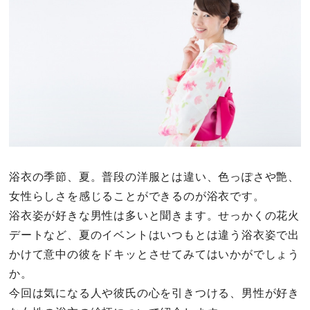
あるある
その他
ドキドキ
仕事とキャリア
特集
浴衣の季節、夏。普段の洋服とは違い、色っぽさや艶、
女性らしさを感じることができるのが浴衣です。
占い・診断
浴衣姿が好きな男性は多いと聞きます。せっかくの花火
デートなど、夏のイベントはいつもとは違う浴衣姿で出
ファッション・美容
かけて意中の彼をドキッとさせてみてはいかがでしょう
か。
グルメ
今回は気になる人や彼氏の心を引きつける、男性が好き