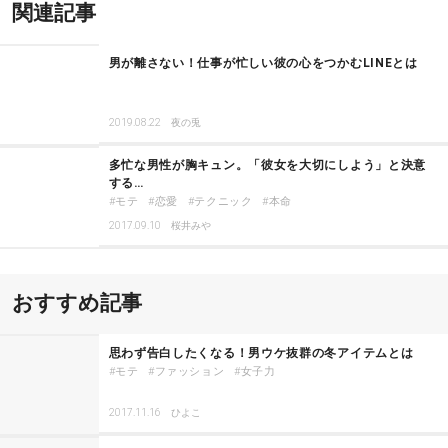
関連記事
男が離さない！仕事が忙しい彼の心をつかむLINEとは
2019.08.22
夜の兎
多忙な男性が胸キュン。「彼女を大切にしよう」と決意
する…
モテ
恋愛
テクニック
本命
2017.09.10
桜井みや
おすすめ記事
思わず告白したくなる！男ウケ抜群の冬アイテムとは
モテ
ファッション
女子力
2017.11.16
ひよこ