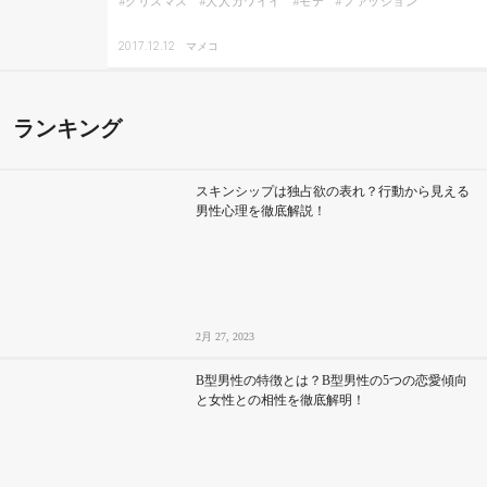
クリスマス
大人カワイイ
モテ
ファッション
2017.12.12
マメコ
ランキング
スキンシップは独占欲の表れ？行動から見える
男性心理を徹底解説！
2月 27, 2023
B型男性の特徴とは？B型男性の5つの恋愛傾向
と女性との相性を徹底解明！