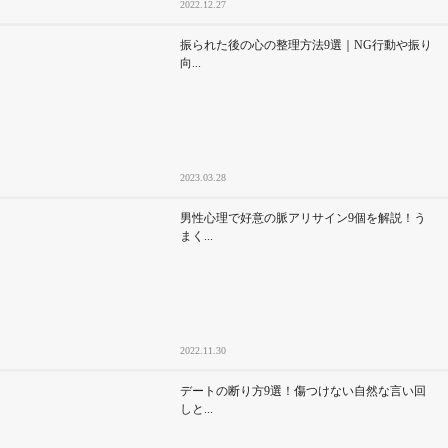
2022.12.27
振られた後の心の整理方法9選｜NG行動や振り
向...
2023.03.28
男性心理で好意の脈アリサイン9個を解説！う
まく...
2022.11.30
デートの断り方9選！傷つけない自然な言い回
しと...