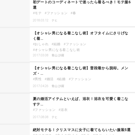
初デートのコーディネートで迷ったら着るべき！モテ服6
選
モテ
ファッション
春
2018.03.12
テヒ
【オシャレ男になる着こなし術】オフタイムにさりげな
く着…
おしゃれ
結婚
ファッション
オシャレ男になる着こなし術
2017.03.08
青山 沙羅
【オシャレ男になる着こなし術】普段着から脱却。メン
ズ・…
男性
婚活
結婚
ファッション
2017.04.26
青山 沙羅
夏の婚活アイテムといえば、浴衣！浴衣を可愛く着こな
すテ…
ファッション
浴衣
2017.08.08
テヒ
絶対モテる！クリスマスに女子に着てもらいたい服装5選