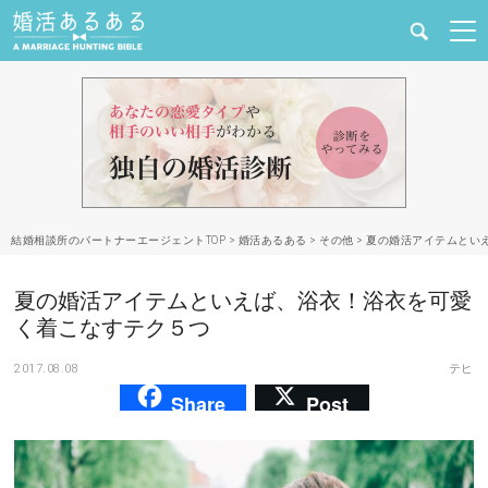
健康
婚活と結婚
恋愛の悩み
結婚相談所のパートナーエージェントTOP
>
婚活あるある
>
その他
>
夏の婚活アイテムとい
出会い
夏の婚活アイテムといえば、浴衣！浴衣を可愛
合コン・街コン
く着こなすテク５つ
2017.08.08
テヒ
マッチングアプリ
Share
Post
結婚相談所
あるある