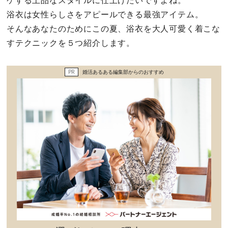
ケする上品なスタイルに仕上げたいですよね。
セックスライフ
浴衣は女性らしさをアピールできる最強アイテム。
そんなあなたのためにこの夏、浴衣を大人可愛く着こな
不倫・だめ男
すテクニックを５つ紹介します。
感動
PR
婚活あるある編集部からのおすすめ
心の処方箋
カルチャー・トレンド・芸能
驚き