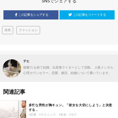
SNSでシェアする
この記事をシェアする
この記事をツイートする
浴衣
ファッション
テヒ
秘書OLを経て結婚。出産後ライターとして活動。 上級メンタル
心理カウンセラー。恋愛、婚活、結婚について書いています。
関連記事
多忙な男性が胸キュン。「彼女を大切にしよう」と決意
する…
恋愛
テクニック
本命
モテ