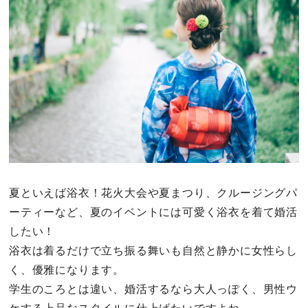
その他
ドキドキ
仕事とキャリア
特集
占い・診断
夏といえば浴衣！花火大会や夏まつり、クルージングパ
ーティーなど、夏のイベントには可愛く浴衣を着て婚活
ファッション・美容
したい！
グルメ
浴衣は着るだけで立ち振る舞いも自然と静かに女性らし
く、優雅になります。
趣味・旅行
学生のころとは違い、婚活するなら大人っぽく、男性ウ