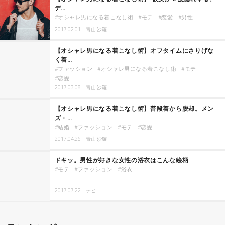
デ…
オシャレ男になる着こなし術
モテ
恋愛
男性
2017.02.01
青山 沙羅
【オシャレ男になる着こなし術】オフタイムにさりげな
く着…
ファッション
オシャレ男になる着こなし術
モテ
恋愛
2017.03.08
青山 沙羅
【オシャレ男になる着こなし術】普段着から脱却。メン
ズ・…
結婚
ファッション
モテ
恋愛
2017.04.26
青山 沙羅
ドキッ。男性が好きな女性の浴衣はこんな絵柄
モテ
ファッション
浴衣
2017.07.22
テヒ