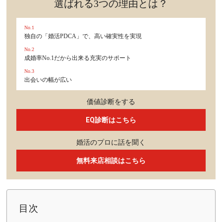
選ばれる3つの理由とは？
No.1
独自の「婚活PDCA」で、高い確実性を実現
No.2
成婚率No.1だから出来る充実のサポート
No.3
出会いの幅が広い
価値診断をする
EQ診断はこちら
婚活のプロに話を聞く
無料来店相談はこちら
目次