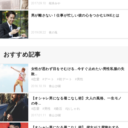
2017.09.10
桜井みや
男が離さない！仕事が忙しい彼の心をつかむLINEとは
2019.08.22
夜の兎
おすすめ記事
女性が思わず目をそむける…今すぐ止めたい男性私服の失
敗…
恋愛
デート
初デート
男性
2016.10.19
青山 沙羅
【オシャレ男になる着こなし術】大人の風格、一生モノ
の冬…
恋愛
男性
婚活
おしゃれ
2017.01.11
青山 沙羅
【オシャレ男になる着こなし術】 彼女が２度惚れする、