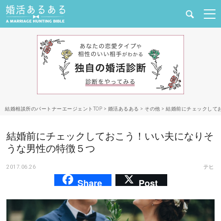
健康
婚活と結婚
恋愛の悩み
結婚相談所のパートナーエージェントTOP
>
婚活あるある
>
その他
>
結婚前にチェックして
出会い
結婚前にチェックしておこう！いい夫になりそ
合コン・街コン
うな男性の特徴５つ
2017.06.26
テヒ
マッチングアプリ
Share
Post
結婚相談所
あるある