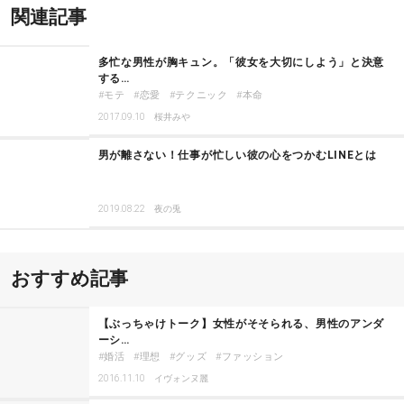
関連記事
多忙な男性が胸キュン。「彼女を大切にしよう」と決意
する…
モテ
恋愛
テクニック
本命
2017.09.10
桜井みや
男が離さない！仕事が忙しい彼の心をつかむLINEとは
2019.08.22
夜の兎
おすすめ記事
【ぶっちゃけトーク】女性がそそられる、男性のアンダ
ーシ…
婚活
理想
グッズ
ファッション
2016.11.10
イヴォンヌ麗