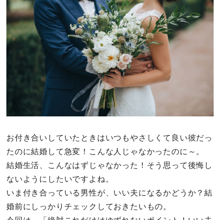
その他
ドキドキ
仕事とキャリア
特集
占い・診断
お付き合いしていたときはいつもやさしくて良い彼だっ
たのに結婚して急変！こんな人じゃなかったのに～。
ファッション・美容
結婚生活、こんなはずじゃなかった！そう思って後悔し
グルメ
ないようにしたいですよね。
いま付き合っている男性が、いい夫になるかどうか？結
趣味・旅行
婚前にしっかりチェックしておきたいもの。