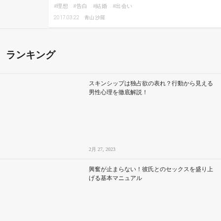
理想
告白
結婚
出会い
2017.03.22
青山 沙羅
ランキング
スキンシップは独占欲の表れ？行動から見える
男性心理を徹底解説！
2月 27, 2023
興奮が止まらない！彼氏とのセックスを盛り上
げる基本マニュアル