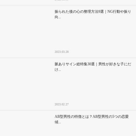
振られた後の心の整理方法9選｜NG行動や振り
向...
2023.03.28
脈ありサイン総特集30選｜男性が好きな子にだ
け...
2023.02.27
AB型男性の特徴とは？AB型男性の5つの恋愛
傾...