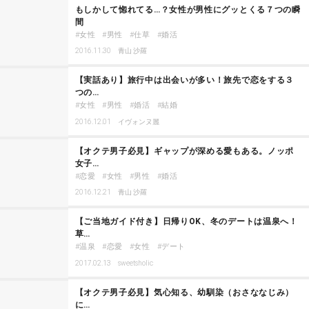
もしかして惚れてる…？女性が男性にグッとくる７つの瞬
間
女性
男性
仕草
婚活
2016.11.30
青山 沙羅
【実話あり】旅行中は出会いが多い！旅先で恋をする３
つの…
女性
男性
婚活
結婚
2016.12.01
イヴォンヌ麗
【オクテ男子必見】ギャップが深める愛もある。ノッポ
女子…
恋愛
女性
男性
婚活
2016.12.21
青山 沙羅
【ご当地ガイド付き】日帰りOK、冬のデートは温泉へ！
草…
温泉
恋愛
女性
デート
2017.02.13
sweetsholic
【オクテ男子必見】気心知る、幼馴染（おさななじみ）
に…