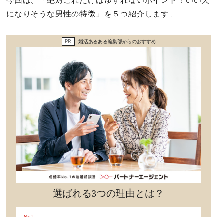
今回は、「絶対これだけはゆずれないポイント！いい夫
セックスライフ
になりそうな男性の特徴」を５つ紹介します。
不倫・だめ男
PR
婚活あるある編集部からのおすすめ
感動
心の処方箋
カルチャー・トレンド・芸能
驚き
選ばれる3つの理由とは？
No.1