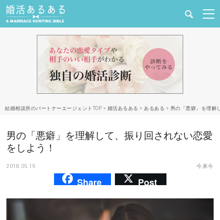
健康
婚活と結婚
恋愛の悩み
結婚相談所のパートナーエージェントTOP
>
婚活あるある
>
あるある
>
男の「悪癖」を理解
出会い
男の「悪癖」を理解して、振り回されない恋愛
合コン・街コン
をしよう！
2018.05.19
今来今
マッチングアプリ
Share
Post
結婚相談所
あるある