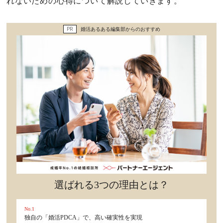
れないための心得について解説していきます。
セックスライフ
PR
婚活あるある編集部からのおすすめ
不倫・だめ男
感動
心の処方箋
カルチャー・トレンド・芸能
驚き
選ばれる3つの理由とは？
No.1
独自の「婚活PDCA」で、高い確実性を実現