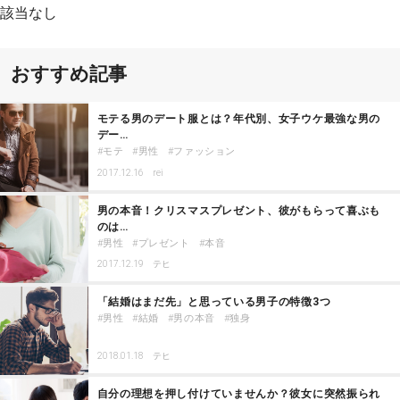
該当なし
おすすめ記事
モテる男のデート服とは？年代別、女子ウケ最強な男の
デー…
モテ
男性
ファッション
2017.12.16
rei
男の本音！クリスマスプレゼント、彼がもらって喜ぶも
のは…
男性
プレゼント
本音
2017.12.19
テヒ
「結婚はまだ先」と思っている男子の特徴3つ
男性
結婚
男の本音
独身
2018.01.18
テヒ
自分の理想を押し付けていませんか？彼女に突然振られ