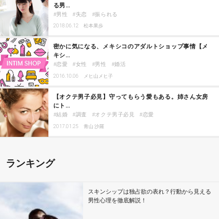
る男…
男性
失恋
振られる
2018.06.12
松本果歩
密かに気になる、メキシコのアダルトショップ事情【メ
キシ…
恋愛
女性
男性
婚活
2016.10.06
メヒ山メヒ子
【オクテ男子必見】守ってもらう愛もある。姉さん女房
にト…
結婚
調査
オクテ男子必見
恋愛
2017.01.25
青山 沙羅
ランキング
スキンシップは独占欲の表れ？行動から見える
男性心理を徹底解説！