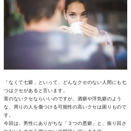
その他
ドキドキ
仕事とキャリア
特集
占い・診断
「なくて七癖」といって、どんなクセのない人間にも七
つはクセがあると言います。
ファッション・美容
害のないクセならいいのですが、酒癖や浮気癖のよう
グルメ
な、周りの人を傷つける可能性の高いクセは困りもので
す。
趣味・旅行
今回は、男性にありがちな「３つの悪癖」と、振り回さ