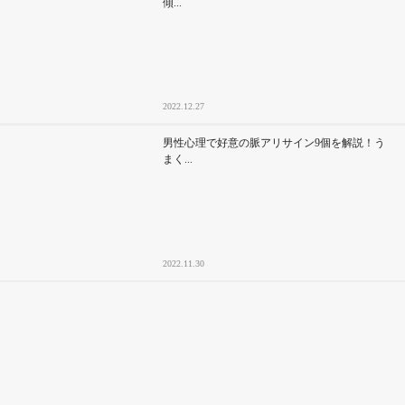
傾...
2022.12.27
男性心理で好意の脈アリサイン9個を解説！う
まく...
2022.11.30