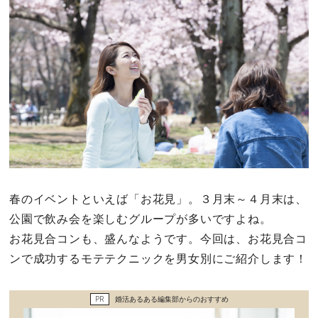
その他
ドキドキ
仕事とキャリア
特集
占い・診断
春のイベントといえば「お花見」。３月末～４月末は、
公園で飲み会を楽しむグループが多いですよね。
ファッション・美容
お花見合コンも、盛んなようです。今回は、お花見合コ
グルメ
ンで成功するモテテクニックを男女別にご紹介します！
趣味・旅行
PR
婚活あるある編集部からのおすすめ