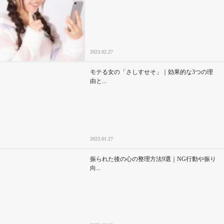
2023.02.27
モテる女の「さしすせそ」｜効果的な3つの理
由と...
2023.01.27
振られた後の心の整理方法9選｜NG行動や振り
向...