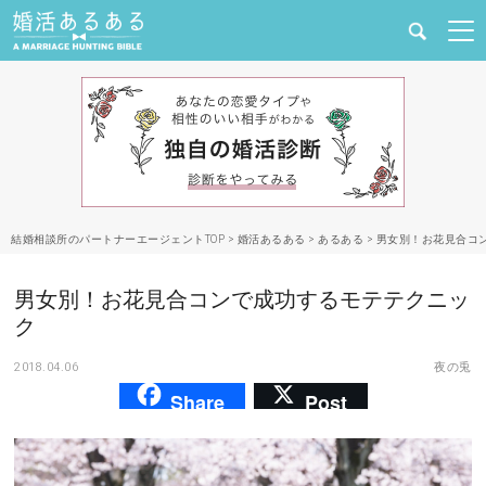
健康
婚活と結婚
恋愛の悩み
結婚相談所のパートナーエージェントTOP
>
婚活あるある
>
あるある
>
男女別！お花見合コ
出会い
男女別！お花見合コンで成功するモテテクニッ
合コン・街コン
ク
2018.04.06
夜の兎
マッチングアプリ
Share
Post
結婚相談所
あるある