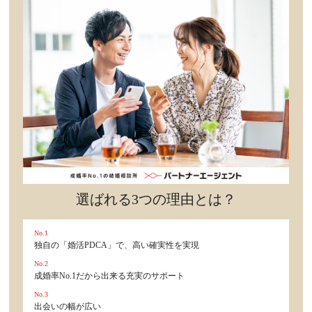
セックスライフ
不倫・だめ男
感動
心の処方箋
カルチャー・トレンド・芸能
驚き
選ばれる3つの理由とは？
No.1
独自の「婚活PDCA」で、高い確実性を実現
No.2
成婚率No.1だから出来る充実のサポート
No.3
出会いの幅が広い