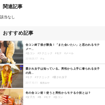
関連記事
該当なし
おすすめ記事
合コン終了後が勝負！「また会いたい」と思われるモテ
メー…
合コン
テクニック
モテ
メール
2018.05.17
テヒ
愛され女子は知っている。男性から上手に奢られる女子
の共…
モテ
テクニック
愛され女子
2017.10.11
桜井みや
冬の合コン術！使うと男性からモテる小技とは？
女子力
冬
モテ
合コン