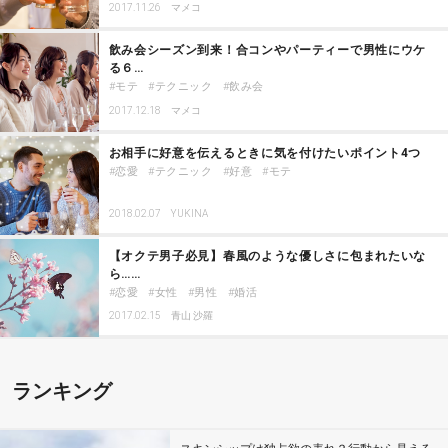
2017.11.26
マメコ
飲み会シーズン到来！合コンやパーティーで男性にウケ
る６…
モテ
テクニック
飲み会
2017.12.18
マメコ
お相手に好意を伝えるときに気を付けたいポイント4つ
恋愛
テクニック
好意
モテ
2018.02.07
YUKINA
【オクテ男子必見】春風のような優しさに包まれたいな
ら……
恋愛
女性
男性
婚活
2017.02.15
青山 沙羅
ランキング