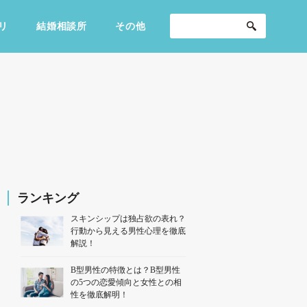
リ
結婚相談所
その他
セックスライフ
不倫・だめ男
感動
ランキング
スキンシップは独占欲の表れ？
行動から見える男性心理を徹底
解説！
B型男性の特徴とは？B型男性
の5つの恋愛傾向と女性との相
性を徹底解明！