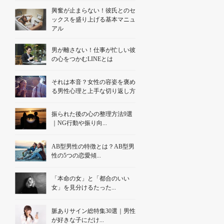
興奮が止まらない！彼氏とのセ
ックスを盛り上げる基本マニュ
アル
男が離さない！仕事が忙しい彼
の心をつかむLINEとは
それは本音？女性の容姿を褒め
る男性心理と上手な切り返し方
振られた後の心の整理方法9選
｜NG行動や振り向...
AB型男性の特徴とは？AB型男
性の5つの恋愛傾...
「本命の女」と「都合のいい
女」を見分けるたった...
脈ありサイン総特集30選｜男性
が好きな子にだけ...