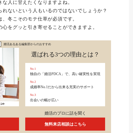
きな人に甘えたくなりますよね。
られないという人もいるのではないでしょうか？
は、冬こそのモテ仕草が必須です。
の心をグッと引き寄せることができますよ。
婚活あるある編集部からのおすすめ
選ばれる3つの理由とは？
No.1
独自の「婚活PDCA」で、高い確実性を実現
No.2
成婚率No.1だから出来る充実のサポート
No.3
出会いの幅が広い
婚活のプロに話を聞く
無料来店相談はこちら