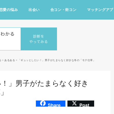
恋愛の悩み
出会い
合コン・街コン
マッチングアプ
占い・診断
ファッション・美容
グルメ
趣味・旅行
る
>
あるある
>
「ギュッとしたい！」男子がたまらなく好きな冬の「モテ仕草」
い！」男子がたまらなく好き
草」
Share
Post