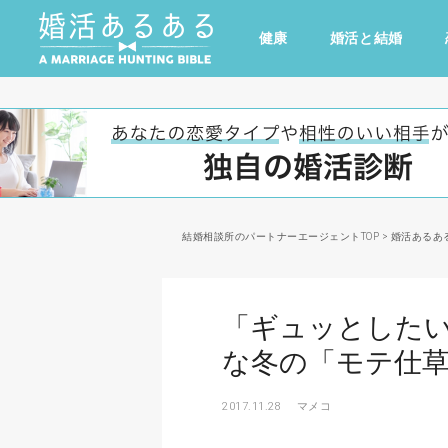
健康
婚活と結婚
その他
ドキドキ
仕事とキャリア
特集
心の処方箋
カルチャー・トレンド・芸能
結婚相談所のパートナーエージェントTOP
>
婚活あるあ
「ギュッとした
な冬の「モテ仕
2017.11.28
マメコ