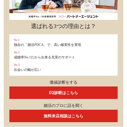
選ばれる3つの理由とは？
No.1
独自の「婚活PDCA」で、高い確実性を実現
No.2
成婚率No.1だから出来る充実のサポート
No.3
出会いの幅が広い
価値診断をする
EQ診断はこちら
婚活のプロに話を聞く
無料来店相談はこちら