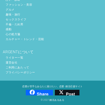
ファッション・美容
グルメ
趣味・旅行
セックスライフ
不倫・だめ男
感動
心の処方箋
カルチャー・トレンド・芸能
ARGENTについて
ライター一覧
運営会社
ご利用にあたって
プライバシーポリシー
恋愛が苦手なあなたに届けたい。恋愛･婚活応援サイト
Share
Post
© 2021婚活あるある