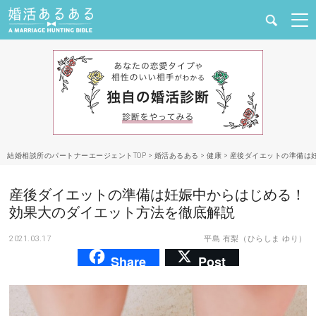
健康
婚活と結婚
恋愛の悩み
結婚相談所のパートナーエージェントTOP
>
婚活あるある
>
健康
>
産後ダイエットの準備は
出会い
産後ダイエットの準備は妊娠中からはじめる！
合コン・街コン
効果大のダイエット方法を徹底解説
2021.03.17
平島 有梨（ひらしま ゆり）
マッチングアプリ
Share
Post
結婚相談所
あるある