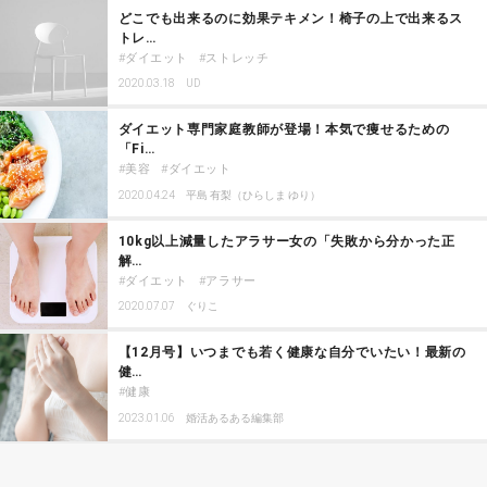
どこでも出来るのに効果テキメン！椅子の上で出来るス
トレ…
ダイエット
ストレッチ
2020.03.18
UD
ダイエット専門家庭教師が登場！本気で痩せるための
「Fi…
美容
ダイエット
2020.04.24
平島 有梨（ひらしま ゆり）
10kg以上減量したアラサー女の「失敗から分かった正
解…
ダイエット
アラサー
2020.07.07
ぐりこ
【12月号】いつまでも若く健康な自分でいたい！最新の
健…
健康
2023.01.06
婚活あるある編集部