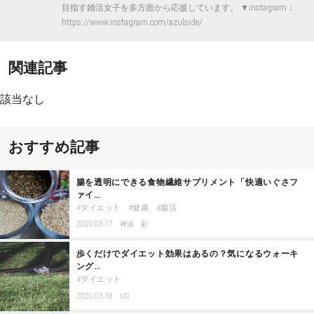
目指す婚活女子を多方面から応援しています。 ▼instagram：
https://www.instagram.com/azulside/
関連記事
該当なし
おすすめ記事
腸を透明にできる食物繊維サプリメント「快適いぐさフ
ァイ…
ダイエット
健康
腸活
2020.03.17
神波 彩
歩くだけでダイエット効果はあるの？気になるウォーキ
ング…
ダイエット
2020.03.18
UD