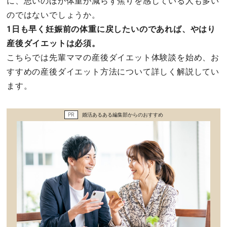
に、思いのほか体重が減らず焦りを感じている人も多い
セックスライフ
のではないでしょうか。
1日も早く妊娠前の体重に戻したいのであれば、やはり
不倫・だめ男
産後ダイエットは必須。
こちらでは先輩ママの産後ダイエット体験談を始め、お
感動
すすめの産後ダイエット方法について詳しく解説してい
ます。
心の処方箋
カルチャー・トレンド・芸能
PR
婚活あるある編集部からのおすすめ
驚き