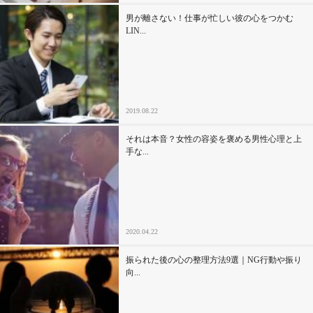
男が離さない！仕事が忙しい彼の心をつかむ
LIN...
2019.08.22
それは本音？女性の容姿を褒める男性心理と上
手な...
2020.04.22
振られた後の心の整理方法9選｜NG行動や振り
向...