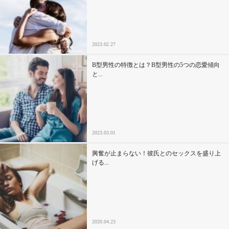
セックスライフ
不倫・だめ男
2023.02.27
感動
B型男性の特徴とは？B型男性の5つの恋愛傾向
と...
心の処方箋
カルチャー・トレンド・芸能
2023.03.01
驚き
興奮が止まらない！彼氏とのセックスを盛り上
げる...
2020.04.23