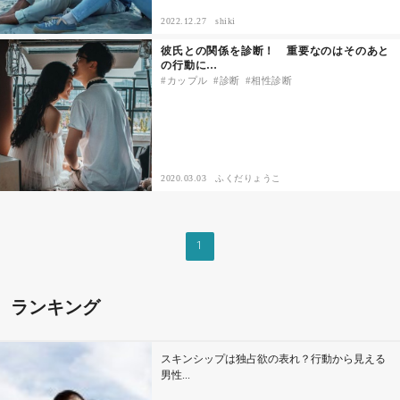
2022.12.27
shiki
その他
彼氏との関係を診断！ 重要なのはそのあと
の行動に…
カップル
診断
相性診断
ドキドキ
仕事とキャリア
2020.03.03
ふくだりょうこ
特集
占い・診断
1
ファッション・美容
ランキング
グルメ
スキンシップは独占欲の表れ？行動から見える
趣味・旅行
男性...