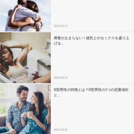
セックスライフ
不倫・だめ男
2023.02.27
感動
興奮が止まらない！彼氏とのセックスを盛り上
げる...
心の処方箋
カルチャー・トレンド・芸能
2020.04.23
驚き
B型男性の特徴とは？B型男性の5つの恋愛傾向
と...
2023.03.01