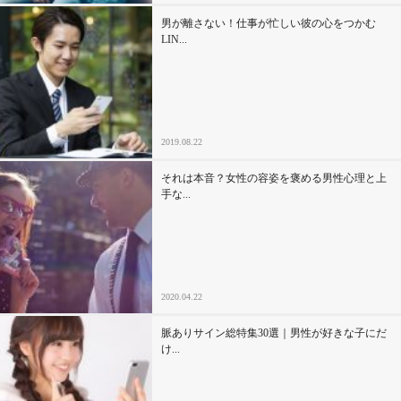
男が離さない！仕事が忙しい彼の心をつかむ
LIN...
2019.08.22
それは本音？女性の容姿を褒める男性心理と上
手な...
2020.04.22
脈ありサイン総特集30選｜男性が好きな子にだ
け...