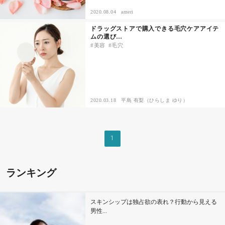
2020.08.04
ameri
その他
ドラッグストアで購入できる毛穴ケアアイテ
ムの選び…
美容
毛穴
ドキドキ
仕事とキャリア
2020.03.18
平島 有梨（ひらしま ゆり）
特集
占い・診断
1
ファッション・美容
ランキング
グルメ
スキンシップは独占欲の表れ？行動から見える
趣味・旅行
男性...