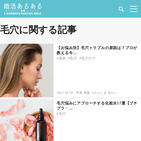
健康
毛穴に関する記事
婚活と結婚
【お悩み別】毛穴トラブルの原因は？プロが
教える今…
恋愛の悩み
美容
毛穴
毛穴ケア
出会い
合コン・街コン
2021.03.28
平島 有梨（ひらしま ゆり）
毛穴悩みにアプローチする化粧水17選【プチ
マッチングアプリ
プラ・…
毛穴
結婚相談所
あるある