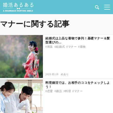
健康
マナーに関する記事
婚活と結婚
結婚式は上品な着物で参列！基礎マナー＆髪
型選びの…
恋愛の悩み
和装
結婚式
マナー
着物
出会い
合コン・街コン
2020.03.18
めあり
料理婚活では、お相手のココをチェックしよ
マッチングアプリ
う！
恋愛
婚活
料理
マナー
結婚相談所
あるある