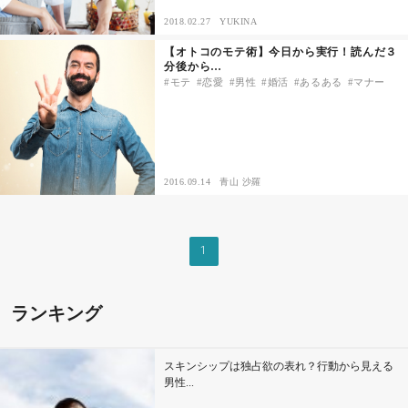
2018.02.27
YUKINA
その他
【オトコのモテ術】今日から実行！読んだ３
分後から…
モテ
恋愛
男性
婚活
あるある
マナー
ドキドキ
仕事とキャリア
2016.09.14
青山 沙羅
特集
占い・診断
1
ファッション・美容
ランキング
グルメ
スキンシップは独占欲の表れ？行動から見える
趣味・旅行
男性...