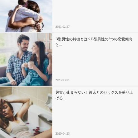
セックスライフ
不倫・だめ男
2023.02.27
感動
B型男性の特徴とは？B型男性の5つの恋愛傾向
と...
心の処方箋
カルチャー・トレンド・芸能
2023.03.01
驚き
興奮が止まらない！彼氏とのセックスを盛り上
げる...
2020.04.23