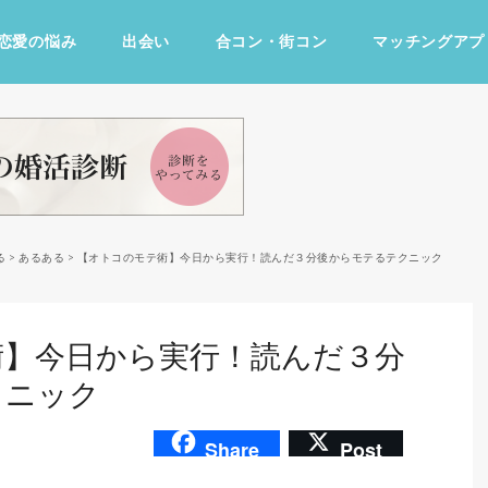
恋愛の悩み
出会い
合コン・街コン
マッチングアプ
占い・診断
ファッション・美容
グルメ
趣味・旅行
る
>
あるある
>
【オトコのモテ術】今日から実行！読んだ３分後からモテるテクニック
術】今日から実行！読んだ３分
クニック
Share
Post