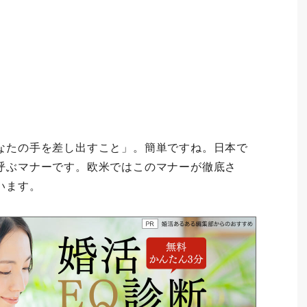
なたの手を差し出すこと」。簡単ですね。日本で
呼ぶマナーです。欧米ではこのマナーが徹底さ
います。