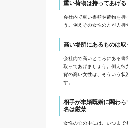
重い荷物は持ってあげる
会社内で重い書類や荷物を持
う。例えその女性の方が力持
高い場所にあるものは取
会社内で高いところにある書
取ってあげましょう。例え彼
背の高い女性は、そういう状
す。
相手が未婚既婚に関わら
名は厳禁
女性の心の中には、いつまで