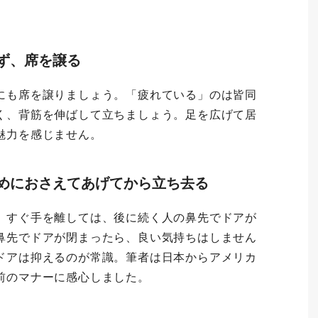
ず、席を譲る
にも席を譲りましょう。「疲れている」のは皆同
く、背筋を伸ばして立ちましょう。足を広げて居
魅力を感じません。
めにおさえてあげてから立ち去る
、すぐ手を離しては、後に続く人の鼻先でドアが
鼻先でドアが閉まったら、良い気持ちはしません
ドアは抑えるのが常識。筆者は日本からアメリカ
前のマナーに感心しました。