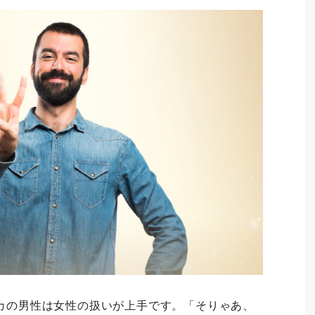
カの男性は女性の扱いが上手です。「そりゃあ、