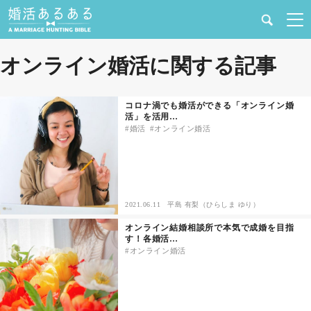
健康
オンライン婚活に関する記事
婚活と結婚
コロナ渦でも婚活ができる「オンライン婚
活」を活用…
恋愛の悩み
婚活
オンライン婚活
出会い
合コン・街コン
2021.06.11
平島 有梨（ひらしま ゆり）
オンライン結婚相談所で本気で成婚を目指
マッチングアプリ
す！各婚活…
オンライン婚活
結婚相談所
あるある