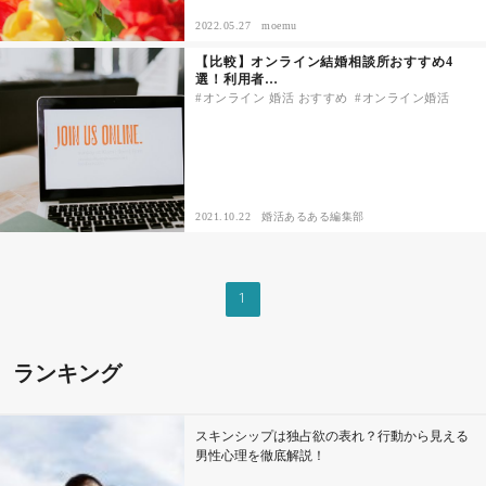
2022.05.27
moemu
その他
【比較】オンライン結婚相談所おすすめ4
選！利用者…
オンライン 婚活 おすすめ
オンライン婚活
ドキドキ
仕事とキャリア
2021.10.22
婚活あるある編集部
特集
占い・診断
1
ファッション・美容
ランキング
グルメ
スキンシップは独占欲の表れ？行動から見える
趣味・旅行
男性心理を徹底解説！