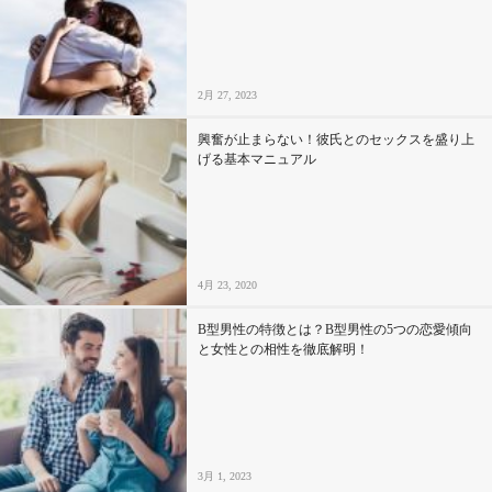
セックスライフ
不倫・だめ男
2月 27, 2023
感動
興奮が止まらない！彼氏とのセックスを盛り上
げる基本マニュアル
心の処方箋
カルチャー・トレンド・芸能
4月 23, 2020
驚き
B型男性の特徴とは？B型男性の5つの恋愛傾向
と女性との相性を徹底解明！
3月 1, 2023