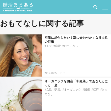
健康
おもてなしに関する記事
婚活と結婚
両親に紹介したい！親に会わせたくなる女性
の特徴
恋愛の悩み
モテ
恋愛
おもてなし
出会い
合コン・街コン
2017.06.27
テヒ
オーガニックな国産「和紅茶」であなたとほ
マッチングアプリ
っと一息…
女性
男性
オーガニック
国産
紅茶
おも
てなし
結婚相談所
あるある