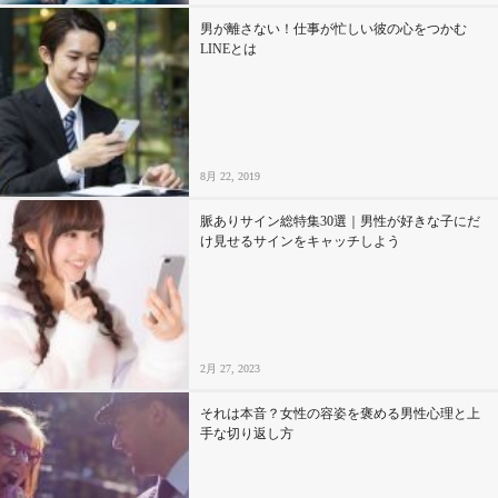
男が離さない！仕事が忙しい彼の心をつかむ
LINEとは
8月 22, 2019
脈ありサイン総特集30選｜男性が好きな子にだ
け見せるサインをキャッチしよう
2月 27, 2023
それは本音？女性の容姿を褒める男性心理と上
手な切り返し方