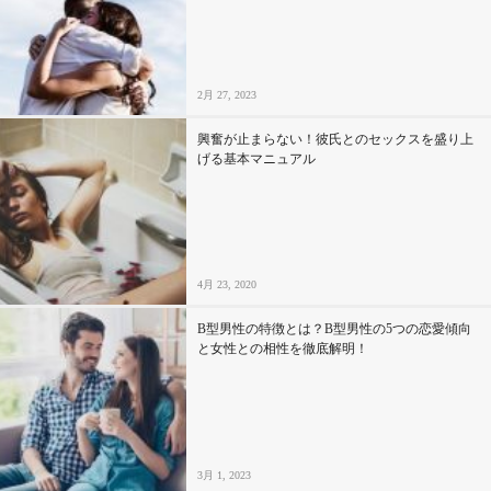
セックスライフ
不倫・だめ男
2月 27, 2023
感動
興奮が止まらない！彼氏とのセックスを盛り上
げる基本マニュアル
心の処方箋
カルチャー・トレンド・芸能
4月 23, 2020
驚き
B型男性の特徴とは？B型男性の5つの恋愛傾向
と女性との相性を徹底解明！
3月 1, 2023