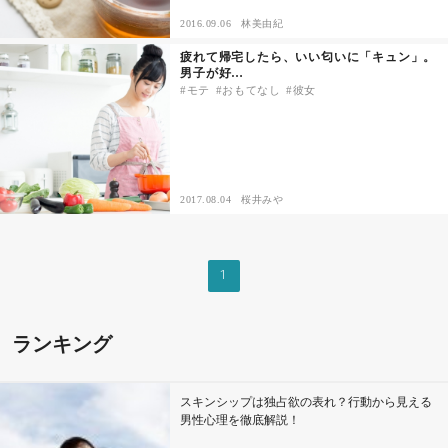
2016.09.06
林美由紀
その他
疲れて帰宅したら、いい匂いに「キュン」。
男子が好…
モテ
おもてなし
彼女
ドキドキ
仕事とキャリア
2017.08.04
桜井みや
特集
占い・診断
1
ファッション・美容
ランキング
グルメ
スキンシップは独占欲の表れ？行動から見える
趣味・旅行
男性心理を徹底解説！