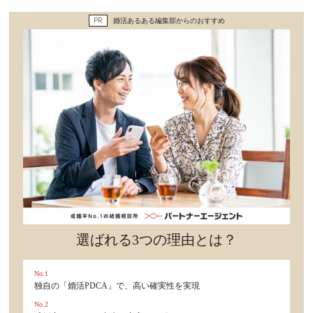
セックスライフ
PR
婚活あるある編集部からのおすすめ
不倫・だめ男
感動
心の処方箋
カルチャー・トレンド・芸能
驚き
選ばれる3つの理由とは？
No.1
独自の「婚活PDCA」で、高い確実性を実現
No.2