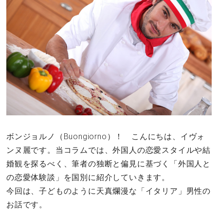
その他
ドキドキ
仕事とキャリア
特集
占い・診断
ボンジョルノ（Buongiorno）！ こんにちは、イヴォ
ンヌ麗です。当コラムでは、外国人の恋愛スタイルや結
ファッション・美容
婚観を探るべく、筆者の独断と偏見に基づく「外国人と
グルメ
の恋愛体験談」を国別に紹介していきます。
今回は、子どものように天真爛漫な「イタリア」男性の
趣味・旅行
お話です。