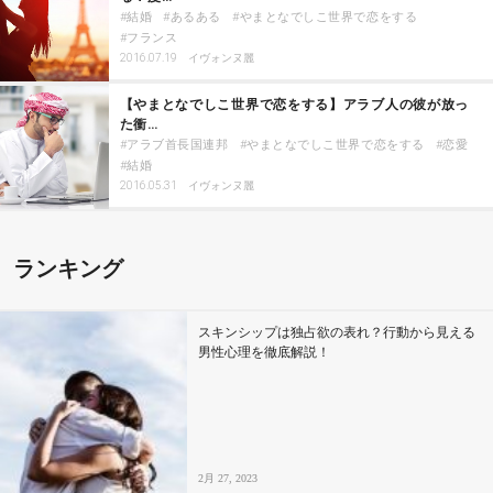
結婚
あるある
やまとなでしこ世界で恋をする
フランス
2016.07.19
イヴォンヌ麗
【やまとなでしこ世界で恋をする】アラブ人の彼が放っ
た衝…
アラブ首長国連邦
やまとなでしこ世界で恋をする
恋愛
結婚
2016.05.31
イヴォンヌ麗
ランキング
スキンシップは独占欲の表れ？行動から見える
男性心理を徹底解説！
2月 27, 2023