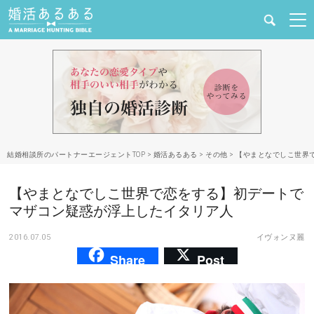
健康
婚活と結婚
恋愛の悩み
結婚相談所のパートナーエージェントTOP
>
婚活あるある
>
その他
>
【やまとなでしこ世界
出会い
【やまとなでしこ世界で恋をする】初デートで
合コン・街コン
マザコン疑惑が浮上したイタリア人
2016.07.05
イヴォンヌ麗
マッチングアプリ
Share
Post
結婚相談所
あるある