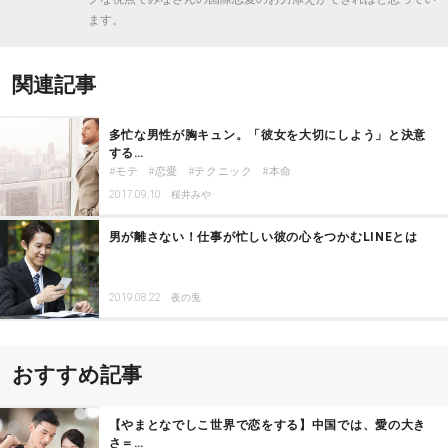
ます。
関連記事
多忙な男性が胸キュン。「彼女を大切にしよう」と決意
する…
モテ
恋愛
テクニック
本命
2017.09.10
桜井みや
男が離さない！仕事が忙しい彼の心をつかむLINEとは
2019.08.22
夜の兎
おすすめ記事
【やまとなでしこ世界で恋をする】中国では、愛の大き
さ＝…