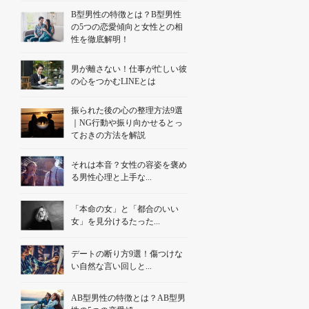
B型男性の特徴とは？B型男性
の5つの恋愛傾向と女性との相
性を徹底解明！
男が離さない！仕事が忙しい彼
の心をつかむLINEとは
振られた後の心の整理方法9選
｜NG行動や振り向かせるとっ
ておきの方法を解説
それは本音？女性の容姿を褒め
る男性心理と上手な...
「本命の女」と「都合のいい
女」を見分けるたった...
デートの断り方9選！傷つけな
い自然な言い回しと...
AB型男性の特徴とは？AB型男