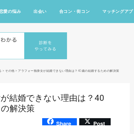
恋愛の悩み
出会い
合コン・街コン
マッチングアプ
占い・診断
ファッション・美容
グルメ
趣味・旅行
る
>
その他
>
アラフォー独身女が結婚できない理由は？40歳の結婚するための解決策
が結婚できない理由は？40
めの解決策
Share
Post