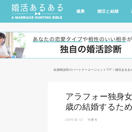
健康
婚活と結婚
その他
ドキドキ
仕事とキャリア
特集
心の処方箋
カルチャー・トレンド・芸能
結婚相談所のパートナーエージェントTOP
>
婚活あるあ
アラフォー独身女
歳の結婚するた
2019.02.12
今来今