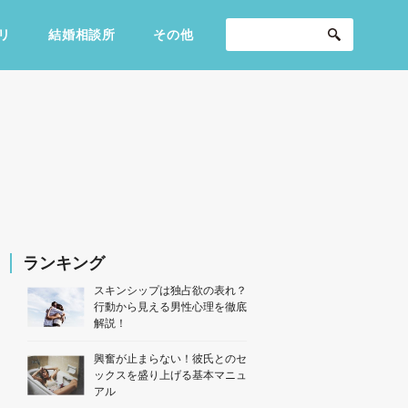
リ
結婚相談所
その他
セックスライフ
不倫・だめ男
感動
ランキング
スキンシップは独占欲の表れ？
行動から見える男性心理を徹底
解説！
興奮が止まらない！彼氏とのセ
ックスを盛り上げる基本マニュ
アル