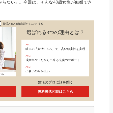
からない」。今回は、そんな40歳女性が結婚でき
婚活あるある編集部からのおすすめ
選ばれる3つの理由とは？
No.1
独自の「婚活PDCA」で、高い確実性を実現
No.2
成婚率No.1だから出来る充実のサポート
No.3
出会いの幅が広い
婚活のプロに話を聞く
無料来店相談はこちら