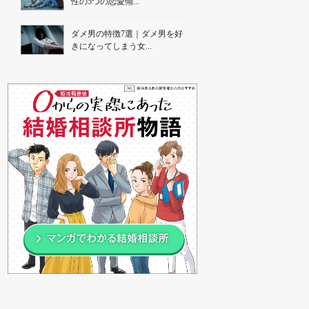
性の5つの恋愛傾...
ダメ男の特徴7選｜ダメ男を好
きになってしまう女...