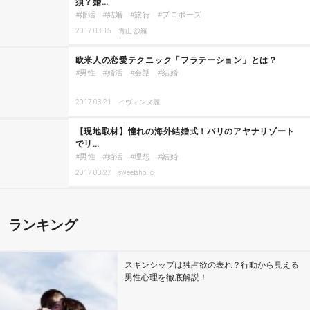
須？婚…
婚活
結婚
旅行
プロポーズ
2017.03.15
青山 沙羅
欧米人の恋愛テクニック「フラテーション」とは？
男性
婚活
会話
結婚
2017.03.21
イヴォンヌ麗
【現地取材】憧れの海外結婚式！バリのアヤナリゾート
でリ…
男性
婚活
理想
結婚
2017.03.27
sweetsholic
ランキング
スキンシップは独占欲の表れ？行動から見える
男性心理を徹底解説！