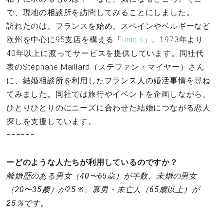
セックスライフ
で、現地の相談所を訪問してみることにしました。
訪れたのは、フランスを始め、スペインやベルギーなど
不倫・だめ男
欧州を中心に95支店を構える「
unicis
」。1973年より
40年以上に渡ってサービスを提供しています。同社代
感動
表のStéphane Maillard（ステファン・マイヤー）さん
に、結婚相談所を利用したフランス人の婚活事情を尋ね
心の処方箋
てみました。同社では旅行やイベントを企画しながら、
ひとりひとりのにニーズに合わせた結婚につながる恋人
カルチャー・トレンド・芸能
探しを支援しています。
======
驚き
ーどのような人たちが利用しているのですか？
離婚歴のある男女（40〜65歳）が半数、未婚の男女
（20〜35歳）が25％、寡男・未亡人（65歳以上）が
25％です。