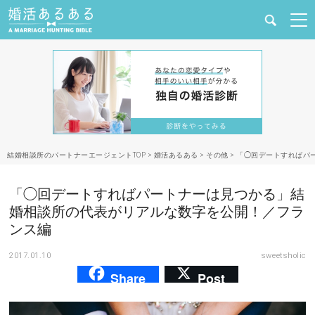
健康
婚活と結婚
恋愛の悩み
結婚相談所のパートナーエージェントTOP
>
婚活あるある
>
その他
>
「◯回デートすればパ
出会い
「◯回デートすればパートナーは見つかる」結
合コン・街コン
婚相談所の代表がリアルな数字を公開！／フラ
ンス編
マッチングアプリ
2017.01.10
sweetsholic
Share
Post
結婚相談所
あるある