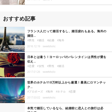
おすすめ記事
フランス人だって婚活するし、婚活疲れもある。海外の
婚活…
男性
婚活
結婚
海外
2016.12.19
sweetsholic
日本とは違う！ヨーロッパのバレンタインは男性が愛を
伝え…
恋愛
女性
男性
婚活
2017.01.26
sweetsholic
世界のホテル110万軒以上から厳選！最高にロマンチッ
ク…
プロポーズ
海外
ホテル
恋愛
2017.03.02
sweetsholic
本気で婚活しているなら、結婚前に恋人との旅行は必