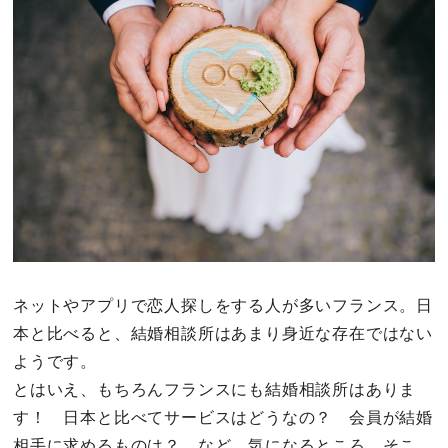
その他
ドキドキ
仕事とキャリア
特集
占い・診断
ネットやアプリで恋人探しをする人が多いフランス。日
ファッション・美容
本と比べると、結婚相談所はあまり身近な存在ではない
ようです。
グルメ
とはいえ、もちろんフランスにも結婚相談所はありま
趣味・旅行
す！ 日本と比べてサービスはどうなの？ 会員が結婚
相手に求めるものは？ など、気になるところ。そこ