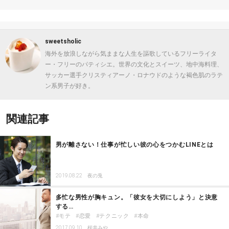
sweetsholic
海外を放浪しながら気ままな人生を謳歌しているフリーライタ
ー・フリーのパティシエ。世界の文化とスイーツ、地中海料理、
サッカー選手クリスティアーノ・ロナウドのような褐色肌のラテ
ン系男子が好き。
関連記事
男が離さない！仕事が忙しい彼の心をつかむLINEとは
2019.08.22
夜の兎
多忙な男性が胸キュン。「彼女を大切にしよう」と決意
する…
モテ
恋愛
テクニック
本命
2017.09.10
桜井みや