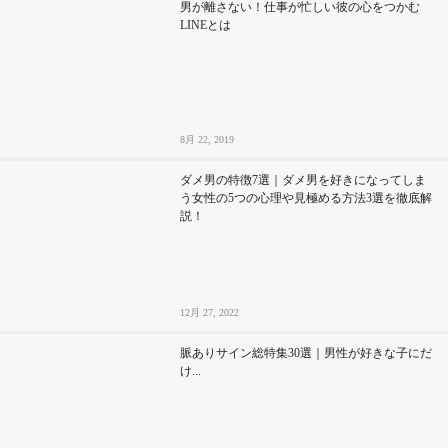
男が離さない！仕事が忙しい彼の心をつかむ
LINEとは
8月 22, 2019
ダメ男の特徴7選｜ダメ男を好きになってしま
う女性の5つの心理や見極める方法3選を徹底解
説！
12月 27, 2022
脈ありサイン総特集30選｜男性が好きな子にだ
け...