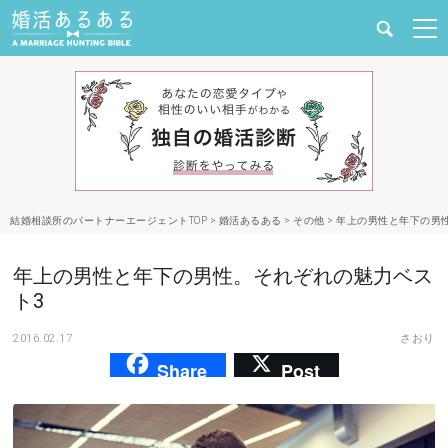
健康
婚活と結婚
恋愛の悩み
結婚相談所のパートナーエージェントTOP
>
婚活あるある
>
その他
>
年上の男性と年下の男
出会い
年上の男性と年下の男性。それぞれの魅力ベス
合コン・街コン
ト3
2016.02.17
さおり
マッチングアプリ
Share
Post
結婚相談所
あるある