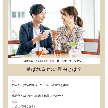
セックスライフ
不倫・だめ男
感動
心の処方箋
カルチャー・トレンド・芸能
驚き
選ばれる3つの理由とは？
No.1
独自の「婚活PDCA」で、高い確実性を実現
No.2
成婚率No.1だから出来る充実のサポート
No.3
出会いの幅が広い