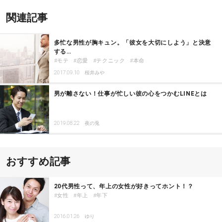
関連記事
多忙な男性が胸キュン。「彼女を大切にしよう」と決意
する…
モテ
恋愛
テクニック
本命
2017.09.10
桜井みや
男が離さない！仕事が忙しい彼の心をつかむLINEとは
2019.08.22
夜の兎
おすすめ記事
20代男性って、年上の女性が好きってホント！？
女性
年上
年下
2016.01.26
ゆり