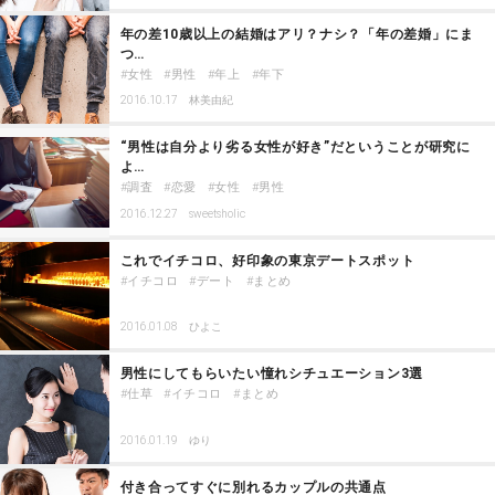
年の差10歳以上の結婚はアリ？ナシ？「年の差婚」にま
つ…
女性
男性
年上
年下
2016.10.17
林美由紀
“男性は自分より劣る女性が好き”だということが研究に
よ…
調査
恋愛
女性
男性
2016.12.27
sweetsholic
これでイチコロ、好印象の東京デートスポット
イチコロ
デート
まとめ
2016.01.08
ひよこ
男性にしてもらいたい憧れシチュエーション3選
仕草
イチコロ
まとめ
2016.01.19
ゆり
付き合ってすぐに別れるカップルの共通点