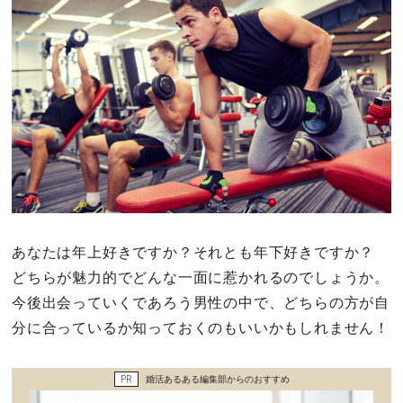
その他
ドキドキ
仕事とキャリア
特集
占い・診断
あなたは年上好きですか？それとも年下好きですか？
どちらが魅力的でどんな一面に惹かれるのでしょうか。
ファッション・美容
今後出会っていくであろう男性の中で、どちらの方が自
グルメ
分に合っているか知っておくのもいいかもしれません！
趣味・旅行
PR
婚活あるある編集部からのおすすめ