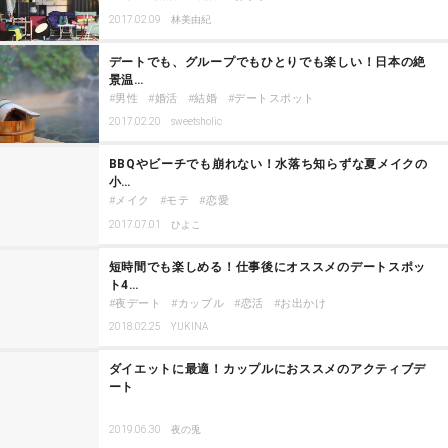
2017.02.09
林美由紀
デートでも、グループでもひとりでも楽しい！日本の絶
景温…
男性
婚活
結婚
デートスポット
2017.02.20
sweetsholic
BBQやビーチでも崩れない！水落ち知らずな夏メイクの
小…
メイク
モテ
恋愛
2017.07.01
ひよこ
短時間でも楽しめる！仕事後にオススメのデートスポッ
ト4…
夜デート
カップル
恋活
お出かけ
2018.02.25
YUKINA
ダイエットに最適！カップルにおススメのアクティブデ
ート
2019.06.30
夜の兎