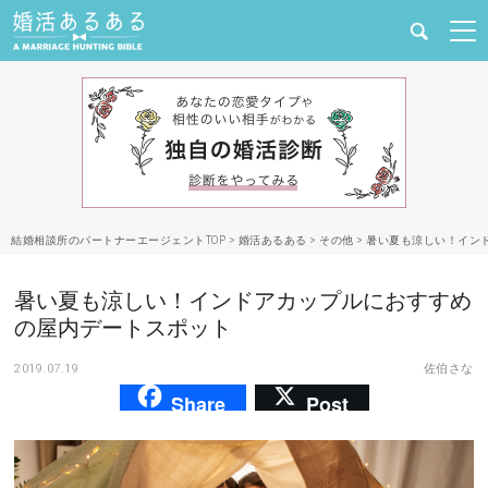
健康
婚活と結婚
恋愛の悩み
結婚相談所のパートナーエージェントTOP
>
婚活あるある
>
その他
>
暑い夏も涼しい！イン
出会い
暑い夏も涼しい！インドアカップルにおすすめ
合コン・街コン
の屋内デートスポット
2019.07.19
佐伯さな
マッチングアプリ
Share
Post
結婚相談所
あるある