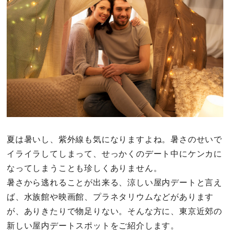
その他
ドキドキ
仕事とキャリア
特集
占い・診断
夏は暑いし、紫外線も気になりますよね。暑さのせいで
イライラしてしまって、せっかくのデート中にケンカに
ファッション・美容
なってしまうことも珍しくありません。
暑さから逃れることが出来る、涼しい屋内デートと言え
グルメ
ば、水族館や映画館、プラネタリウムなどがあります
が、ありきたりで物足りない。そんな方に、東京近郊の
趣味・旅行
新しい屋内デートスポットをご紹介します。