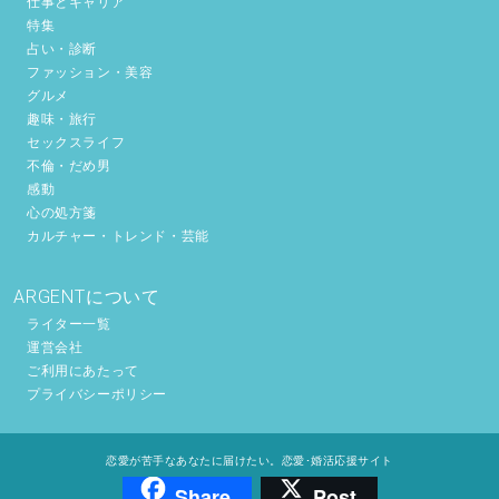
仕事とキャリア
特集
占い・診断
ファッション・美容
グルメ
趣味・旅行
セックスライフ
不倫・だめ男
感動
心の処方箋
カルチャー・トレンド・芸能
ARGENTについて
ライター一覧
運営会社
ご利用にあたって
プライバシーポリシー
恋愛が苦手なあなたに届けたい。恋愛･婚活応援サイト
Share
Post