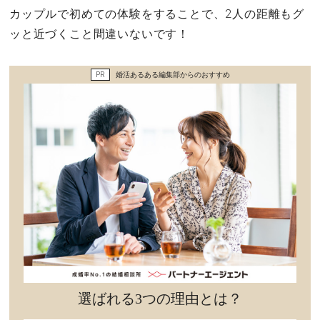
セックスライフ
カップルで初めての体験をすることで、2人の距離もグ
ッと近づくこと間違いないです！
不倫・だめ男
PR
婚活あるある編集部からのおすすめ
感動
心の処方箋
カルチャー・トレンド・芸能
驚き
選ばれる3つの理由とは？