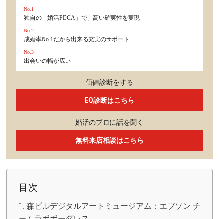
No.1
独自の「婚活PDCA」で、高い確実性を実現
No.2
成婚率No.1だから出来る充実のサポート
No.3
出会いの幅が広い
価値診断をする
EQ診断はこちら
婚活のプロに話を聞く
無料来店相談はこちら
目次
森ビルデジタルアートミュージアム：エプソン チ
ームラボボーダレス