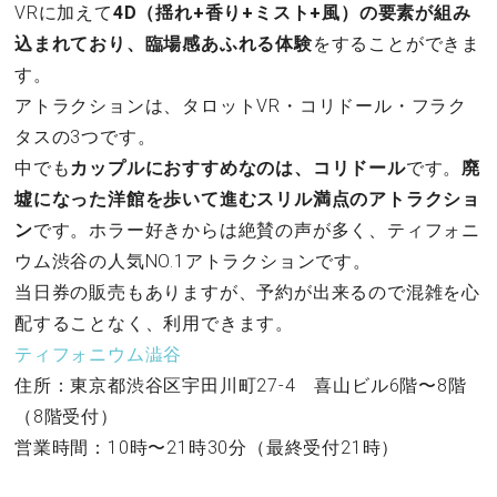
VRに加えて
4D（揺れ+香り+ミスト+風）の要素が組み
込まれており、臨場感あふれる体験
をすることができま
す。
アトラクションは、タロットVR・コリドール・フラク
タスの3つです。
中でも
カップルにおすすめなのは、コリドール
です。
廃
墟になった洋館を歩いて進むスリル満点のアトラクショ
ン
です。ホラー好きからは絶賛の声が多く、ティフォニ
ウム渋谷の人気NO.1アトラクションです。
当日券の販売もありますが、予約が出来るので混雑を心
配することなく、利用できます。
ティフォニウム澁谷
住所：東京都渋谷区宇田川町27-4 喜山ビル6階〜8階
（8階受付）
営業時間：10時〜21時30分（最終受付21時）