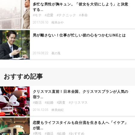
多忙な男性が胸キュン。「彼女を大切にしよう」と決意
する…
モテ
恋愛
テクニック
本命
2017.09.10
桜井みや
男が離さない！仕事が忙しい彼の心をつかむLINEとは
2019.08.22
夜の兎
おすすめ記事
クリスマス直前！日本全国、クリスマスプランが人気の
宿ラ…
婚活
結婚
調査
クリスマス
2016.12.05
林美由紀
恋愛もライフスタイルも自分流を生きる人へ「イケア」
が提…
男性
婚活
結婚
おすすめ