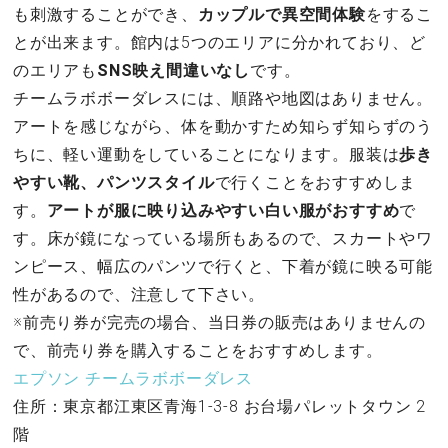
も刺激することができ、
カップルで異空間体験
をするこ
とが出来ます。館内は5つのエリアに分かれており、ど
のエリアも
SNS映え間違いなし
です。
チームラボボーダレスには、順路や地図はありません。
アートを感じながら、体を動かすため知らず知らずのう
ちに、軽い運動をしていることになります。服装は
歩き
やすい靴、パンツスタイル
で行くことをおすすめしま
す。
アートが服に映り込みやすい白い服がおすすめ
で
す。床が鏡になっている場所もあるので、スカートやワ
ンピース、幅広のパンツで行くと、下着が鏡に映る可能
性があるので、注意して下さい。
※前売り券が完売の場合、当日券の販売はありませんの
で、前売り券を購入することをおすすめします。
エプソン チームラボボーダレス
住所：東京都江東区青海1-3-8 お台場パレットタウン 2
階