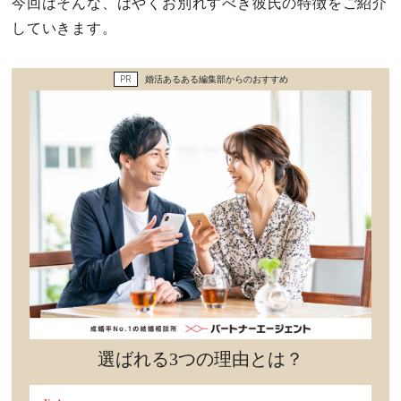
今回はそんな、はやくお別れすべき彼氏の特徴をご紹介
セックスライフ
していきます。
不倫・だめ男
PR
婚活あるある編集部からのおすすめ
感動
心の処方箋
カルチャー・トレンド・芸能
驚き
選ばれる3つの理由とは？