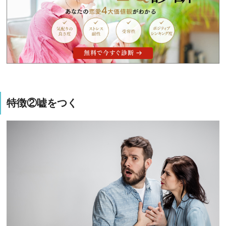
特徴②嘘をつく