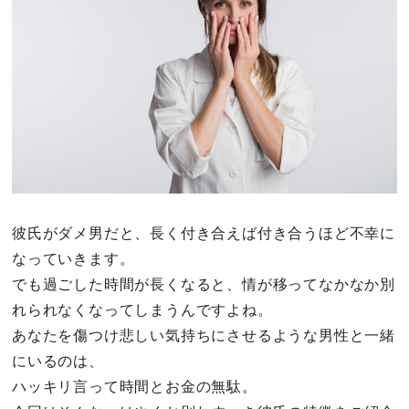
その他
ドキドキ
仕事とキャリア
特集
彼氏がダメ男だと、長く付き合えば付き合うほど不幸に
占い・診断
なっていきます。
ファッション・美容
でも過ごした時間が長くなると、情が移ってなかなか別
れられなくなってしまうんですよね。
グルメ
あなたを傷つけ悲しい気持ちにさせるような男性と一緒
にいるのは、
趣味・旅行
ハッキリ言って時間とお金の無駄。