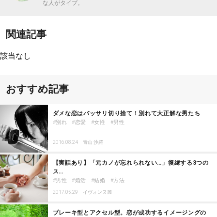
な人がタイプ。
関連記事
該当なし
おすすめ記事
ダメな恋はバッサリ切り捨て！別れて大正解な男たち
別れ
恋愛
女性
男性
2016.08.24
青山 沙羅
【実話あり】「元カノが忘れられない…」復縁する3つの
ス…
男性
婚活
結婚
方法
2017.05.29
イヴォンヌ麗
ブレーキ型とアクセル型。恋が成功するイメージングの