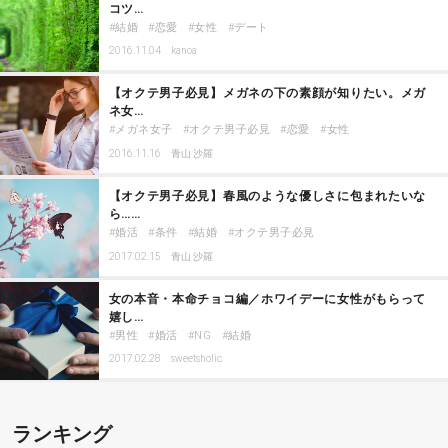
コツ…
結婚
恋愛
女性
デート
2016.11.04
kanoa
【オクテ男子必見】メガネの下の素顔が知りたい。メガ
ネ女…
メガネ女子
オクテ男子必見
恋愛
女性
2016.11.16
青山 沙羅
【オクテ男子必見】春風のような優しさに包まれたいな
ら……
婚活
条件
結婚
オクテ男子必見
2017.02.15
青山 沙羅
女の本音・本命チョコ編／ホワイデーに女性がもらって
嬉し…
男性
婚活
NG
結婚
2017.02.28
sweetsholic
ランキング