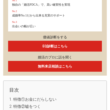
No.1
独自の「婚活PDCA」で、高い確実性を実現
No.2
成婚率No.1だから出来る充実のサポート
No.3
出会いの幅が広い
価値診断をする
EQ診断はこちら
婚活のプロに話を聞く
無料来店相談はこちら
目次
特徴①お金にだらしない
特徴②嘘をつく