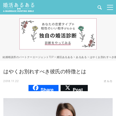
健康
婚活と結婚
恋愛の悩み
結婚相談所のパートナーエージェントTOP
>
婚活あるある
>
あるある
>
はやくお別れすべき
出会い
はやくお別れすべき彼氏の特徴とは
合コン・街コン
2018.11.22
オルカ
Share
Post
マッチングアプリ
結婚相談所
あるある