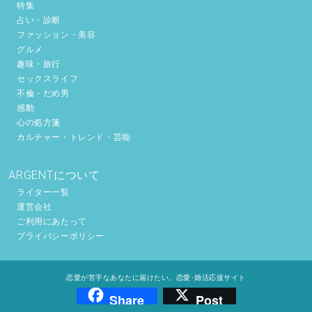
特集
占い・診断
ファッション・美容
グルメ
趣味・旅行
セックスライフ
不倫・だめ男
感動
心の処方箋
カルチャー・トレンド・芸能
ARGENTについて
ライター一覧
運営会社
ご利用にあたって
プライバシーポリシー
恋愛が苦手なあなたに届けたい。恋愛･婚活応援サイト
Share
Post