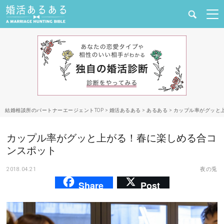
健康
婚活と結婚
恋愛の悩み
結婚相談所のパートナーエージェントTOP
>
婚活あるある
>
あるある
>
カップル率がグッと
出会い
カップル率がグッと上がる！春に楽しめる合コ
合コン・街コン
ンスポット
2018.04.21
夜の兎
マッチングアプリ
Share
Post
結婚相談所
あるある