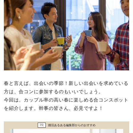
その他
ドキドキ
仕事とキャリア
特集
占い・診断
春と言えば、出会いの季節！新しい出会いを求めている
方は、合コンに参加するのもいいでしょう。
ファッション・美容
今回は、カップル率の高い春に楽しめる合コンスポット
グルメ
を紹介します。幹事の皆さん、必見ですよ！
趣味・旅行
PR
婚活あるある編集部からのおすすめ