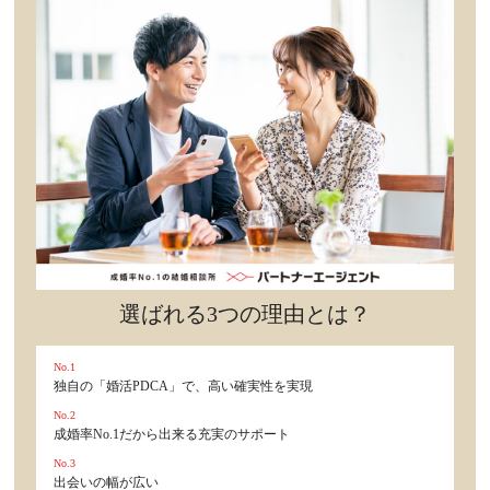
セックスライフ
不倫・だめ男
感動
心の処方箋
カルチャー・トレンド・芸能
驚き
選ばれる3つの理由とは？
No.1
独自の「婚活PDCA」で、高い確実性を実現
No.2
成婚率No.1だから出来る充実のサポート
No.3
出会いの幅が広い