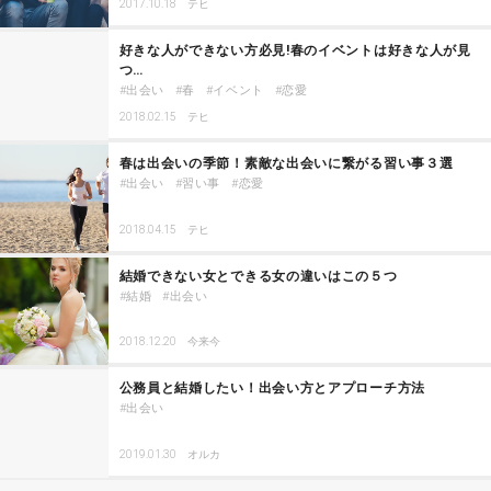
2017.10.18
テヒ
好きな人ができない方必見!春のイベントは好きな人が見
つ…
出会い
春
イベント
恋愛
2018.02.15
テヒ
春は出会いの季節！素敵な出会いに繋がる習い事３選
出会い
習い事
恋愛
2018.04.15
テヒ
結婚できない女とできる女の違いはこの５つ
結婚
出会い
2018.12.20
今来今
公務員と結婚したい！出会い方とアプローチ方法
出会い
2019.01.30
オルカ