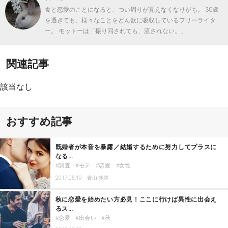
食と恋愛のことになると、つい周りが見えなくなりがち。 30歳
を過ぎても、様々なことをどん欲に吸収しているフリーライタ
ー。 モットーは「振り回されても、流されない。」
関連記事
該当なし
おすすめ記事
既婚者が本音を暴露／結婚するために努力してプラスに
なる…
調査
モテ
恋愛
女性
2017.05.19
青山 沙羅
秋に恋愛を始めたい方必見！ここに行けば異性に出会え
るス…
恋愛
出会い
秋