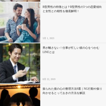
B型男性の特徴とは？B型男性の5つの恋愛傾向
と女性との相性を徹底解明！
3月 1, 2023
男が離さない！仕事が忙しい彼の心をつかむ
LINEとは
8月 22, 2019
振られた後の心の整理方法9選｜NG行動や振り
向かせるとっておきの方法を解説