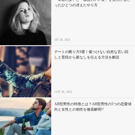
ったひとつの冴えたやり方
3月 28, 2021
デートの断り方9選！傷つけない自然な言い回
しと普段から脈なしを伝える方法を解説
11月 30, 2022
AB型男性の特徴とは？AB型男性の5つの恋愛傾
向と女性との相性を徹底解明!!