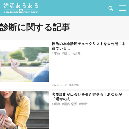
健康
診断に関する記事
婚活と結婚
彼氏の本命診断チェックリストを大公開！本
命でいる…
恋愛の悩み
本命
彼氏
診断
出会い
合コン・街コン
2022.10.19
moemu
恋愛診断が出会いを引き寄せる！あなたが
マッチングアプリ
「運命の人…
運命
国際恋愛
診断
結婚相談所
あるある