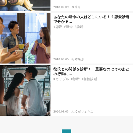
2018.09.09
今来今
その他
あなたの運命の人はどこにいる！？恋愛診断
で分かる…
恋愛
運命
診断
ドキドキ
仕事とキャリア
2018.08.05
松本果歩
特集
彼氏との関係を診断！ 重要なのはそのあと
の行動に…
占い・診断
カップル
診断
相性診断
ファッション・美容
グルメ
2020.03.03
ふくだりょうこ
趣味・旅行