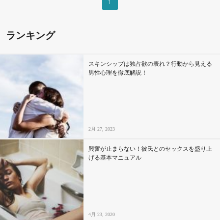
1
セックスライフ
ランキング
不倫・だめ男
感動
スキンシップは独占欲の表れ？行動から見える
男性心理を徹底解説！
心の処方箋
カルチャー・トレンド・芸能
2月 27, 2023
驚き
興奮が止まらない！彼氏とのセックスを盛り上
げる基本マニュアル
4月 23, 2020