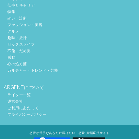
仕事とキャリア
特集
占い・診断
ファッション・美容
グルメ
趣味・旅行
セックスライフ
不倫・だめ男
感動
心の処方箋
カルチャー・トレンド・芸能
ARGENTについて
ライター一覧
運営会社
ご利用にあたって
プライバシーポリシー
恋愛が苦手なあなたに届けたい。恋愛･婚活応援サイト