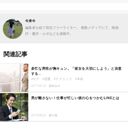
今来今
編集者を経て現在フリーライター。 複数メディアにて、映画
評・書評・ルポなどを連載中。
関連記事
多忙な男性が胸キュン。「彼女を大切にしよう」と決意
する…
モテ
恋愛
テクニック
本命
2017.09.10
桜井みや
男が離さない！仕事が忙しい彼の心をつかむLINEとは
2019.08.22
夜の兎