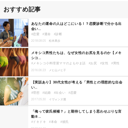
おすすめ記事
あなたの運命の人はどこにいる！？恋愛診断で分かる出
会い…
恋愛
運命
診断
2018.08.05
松本果歩
メキシコ男性たちは、なぜ女性のお尻を見るのか【メキ
シコ…
メキシコ小料理屋ママのよもやま話
お尻
女性
男性
2016.06.23
メヒ山メヒ子
【実話あり】30代女性が考える「男性との理想的な出会
い…
理想
結婚
出会い
恋愛
2017.05.30
イヴォンヌ麗
「俺って彼氏候補？」と期待してしまう思わせぶりな言
動８…
ドキドキ
本命
彼氏