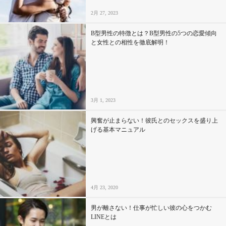
2月 27, 2023
B型男性の特徴とは？B型男性の5つの恋愛傾向
と女性との相性を徹底解明！
3月 1, 2023
興奮が止まらない！彼氏とのセックスを盛り上
げる基本マニュアル
4月 23, 2020
男が離さない！仕事が忙しい彼の心をつかむ
LINEとは