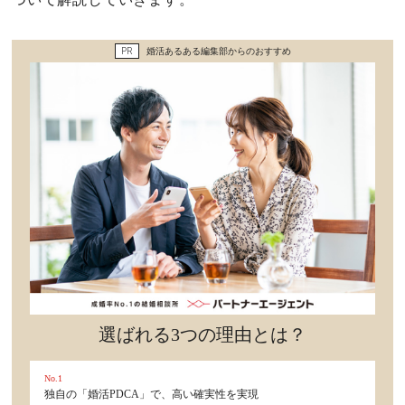
セックスライフ
PR
婚活あるある編集部からのおすすめ
不倫・だめ男
感動
心の処方箋
カルチャー・トレンド・芸能
驚き
選ばれる3つの理由とは？
No.1
独自の「婚活PDCA」で、高い確実性を実現