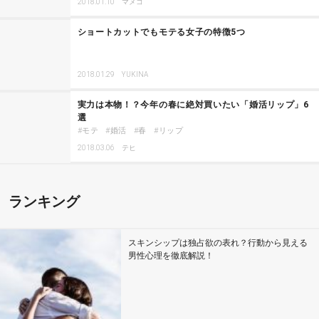
2018.01.10
マメコ
ショートカットでもモテる女子の特徴5つ
2018.01.29
YUKINA
実力は本物！？今年の春に絶対買いたい「婚活リップ」6
選
モテ
婚活
春
リップ
2018.03.06
テヒ
ランキング
スキンシップは独占欲の表れ？行動から見える
男性心理を徹底解説！