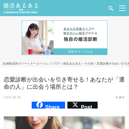
健康
婚活と結婚
恋愛の悩み
結婚相談所のパートナーエージェントTOP
>
婚活あるある
>
その他
>
恋愛診断が出会いを引
出会い
恋愛診断が出会いを引き寄せる！あなたが「運
合コン・街コン
命の人」に出会う場所とは？
2018.09.09
今来今
マッチングアプリ
Share
Post
結婚相談所
あるある