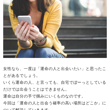
その他
ドキドキ
仕事とキャリア
特集
占い・診断
女性なら、一度は「運命の人と出会いたい」と思ったこ
とがあるでしょう。
ファッション・美容
いくら運命の人、と言っても、自宅でぼーっとしている
グルメ
だけでは出会うことはできません。
運命は自分の手で掴みにいくものなのです。
趣味・旅行
今回は「運命の人と出会う確率の高い場所はどこか」に
ついて解説していきます。