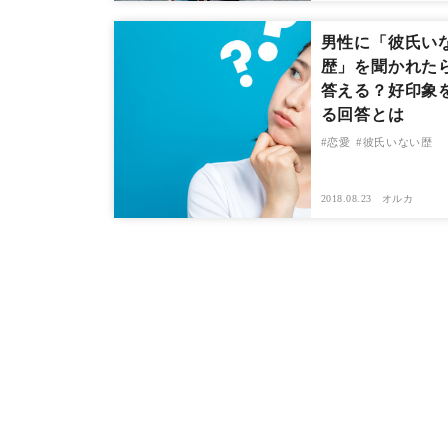
男性に「彼氏い
歴」を聞かれた
答える？好印象
る回答とは
恋愛
彼氏いない歴
2018.08.23
オルカ