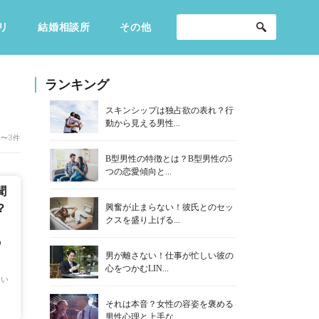
リ
結婚相談所
その他
セックスライフ
不倫・だめ男
感動
ランキング
スキンシップは独占欲の表れ？行
動から見える男性...
1〜3件
B型男性の特徴とは？B型男性の5
つの恋愛傾向と...
聞
興奮が止まらない！彼氏とのセッ
？
クスを盛り上げる...
と
の
男が離さない！仕事が忙しい彼の
心をつかむLIN...
ない
それは本音？女性の容姿を褒める
男性心理と上手な...