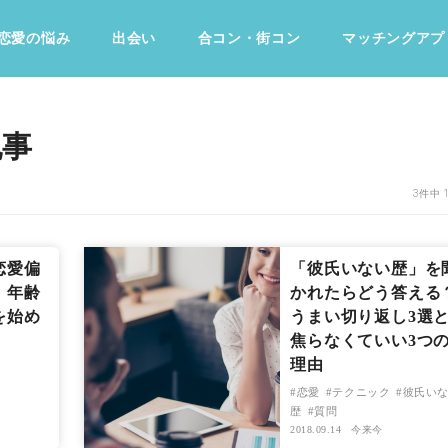
恋愛の悩み
出会い
合コン・街コン
マッチングアプ
占い・診断
ファッション・美容
グルメ
趣味・旅行
記事
3件中 
恋愛偏
「彼氏いない歴」を
！年齢
かれたらどう答える
を始め
うまい切り返し3選
焦らなくていい3つ
理由
恋愛
テクニック
彼氏い
歴
質問
2018.09.14
今来今