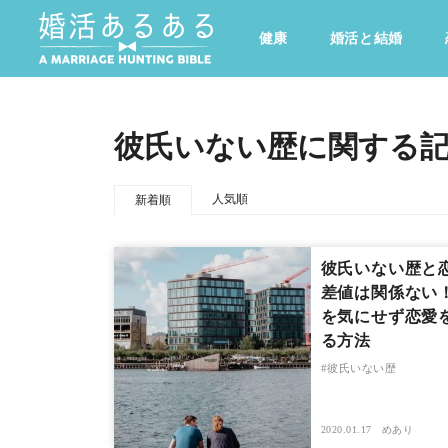
健康
婚活と結婚
その他
ドキドキ
仕事とキャリア
特集
彼氏いない歴に関する
心の処方箋
カルチャー・トレンド・芸能
人気順
新着順
彼氏いない歴と
差値は関係ない
を気にせず恋愛
る方法
彼氏いない歴
2020.01.17
めあり