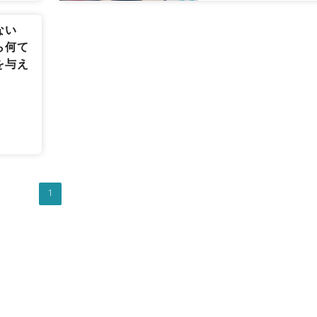
ない
ら何て
を与え
1