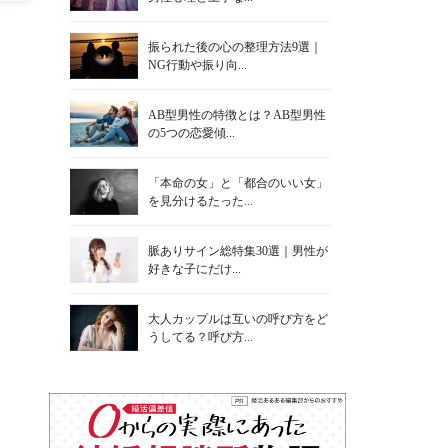
振られた後の心の整理方法9選｜
NG行動や振り向...
AB型男性の特徴とは？AB型男性
の5つの恋愛傾...
「本命の女」と「都合のいい女」
を見分けるたった...
脈ありサイン総特集30選｜男性が
好きな子にだけ...
大人カップルは互いの呼び方をど
うしてる？呼び方...