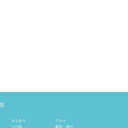
覧
あるある
グルメ
その他
趣味・旅行