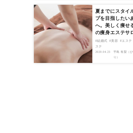
夏までにスタイ
プを目指したい
へ。美しく痩せ
の痩身エステサ
結婚式
美容
エステ
ステ
2020.04.23
平島 有梨（ひ
り）