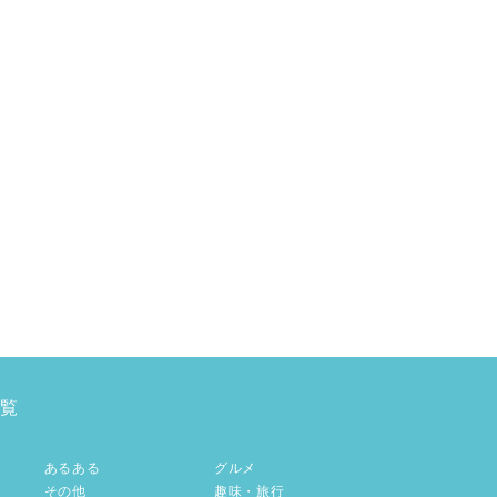
覧
あるある
グルメ
その他
趣味・旅行