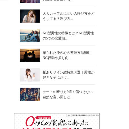
大人カップルは互いの呼び方をど
うしてる？呼び方...
AB型男性の特徴とは？AB型男性
の5つの恋愛傾...
振られた後の心の整理方法9選｜
NG行動や振り向...
脈ありサイン総特集30選｜男性が
好きな子にだけ...
デートの断り方9選！傷つけない
自然な言い回しと...