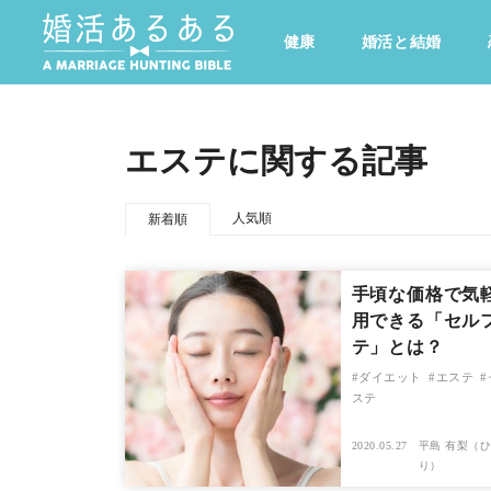
健康
婚活と結婚
その他
ドキドキ
仕事とキャリア
特集
エステに関する記事
心の処方箋
カルチャー・トレンド・芸能
人気順
新着順
手頃な価格で気
用できる「セル
テ」とは？
ダイエット
エステ
ステ
2020.05.27
平島 有梨（ひ
り）