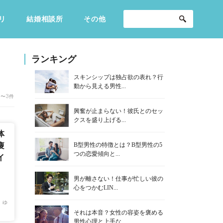
リ
結婚相談所
その他
セックスライフ
不倫・だめ男
感動
ランキング
スキンシップは独占欲の表れ？行
動から見える男性...
1〜3件
興奮が止まらない！彼氏とのセッ
クスを盛り上げる...
体
B型男性の特徴とは？B型男性の5
痩
つの恋愛傾向と...
イ
男が離さない！仕事が忙しい彼の
心をつかむLIN...
 ゆ
それは本音？女性の容姿を褒める
男性心理と上手な...