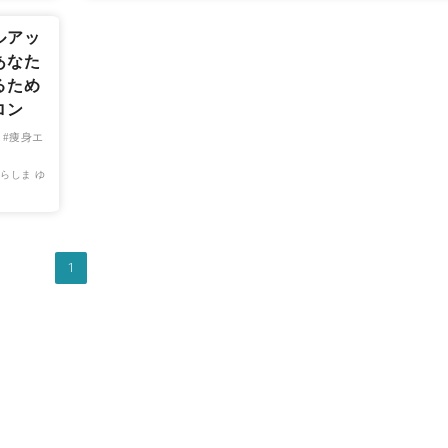
ルアッ
あなた
るため
ロン
痩身エ
らしま ゆ
1