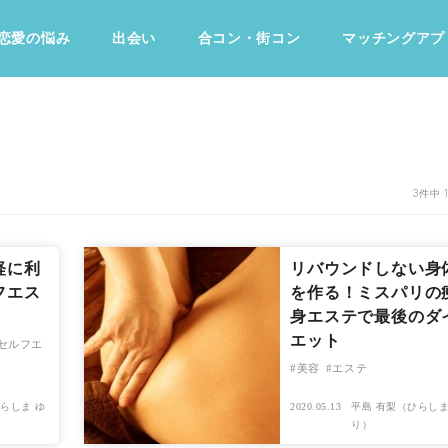
恋愛の悩み
出会い
合コン・街コン
マッチングアプ
占い・診断
ファッション・美容
グルメ
趣味・旅行
3件中 
軽に利
リバウンドしない身
フエス
を作る！ミスパリの
身エステで最後のダ
エット
セルフエ
美容
エステ
らしま ゆ
2020.05.13
平島 有梨（ひらしま
り）