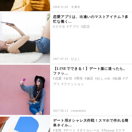
2018.11.02
今来今
その他
恋愛アプリは、出逢いのマストアイテム？多
忙な働く…
スマホ
アプリ
恋活
ドキドキ
仕事とキャリア
2017.07.31
ひよこ
特集
【LINEでできる！】デート服に迷ったら。
ファッ…
占い・診断
恋愛
女性
男性
婚活
おしゃれ
結婚
ア
プリ
ファッション
ファッション・美容
グルメ
2017.05.11
sweetsholic
デート用オシャレ大作戦！スマホで作れる簡
趣味・旅行
単ネイル…
女性
デート
ネイルシール
Naiseal
スマ