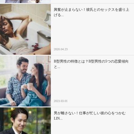
興奮が止まらない！彼氏とのセックスを盛り上
げる...
2020.04.23
B型男性の特徴とは？B型男性の5つの恋愛傾向
と...
2023.03.01
男が離さない！仕事が忙しい彼の心をつかむ
LIN...