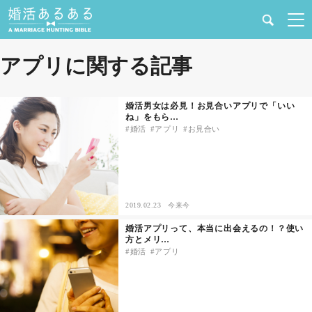
健康
アプリに関する記事
婚活と結婚
婚活男女は必見！お見合いアプリで「いい
ね」をもら…
恋愛の悩み
婚活
アプリ
お見合い
出会い
合コン・街コン
2019.02.23
今来今
婚活アプリって、本当に出会えるの！？使い
マッチングアプリ
方とメリ…
婚活
アプリ
結婚相談所
あるある