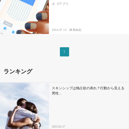
ホ
アプリ
セックスライフ
不倫・だめ男
2016.07.13
林美由紀
感動
心の処方箋
1
カルチャー・トレンド・芸能
ランキング
驚き
スキンシップは独占欲の表れ？行動から見える
男性...
2023.02.27