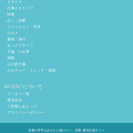
ドキドキ
仕事とキャリア
特集
占い・診断
ファッション・美容
グルメ
趣味・旅行
セックスライフ
不倫・だめ男
感動
心の処方箋
カルチャー・トレンド・芸能
ARGENTについて
ライター一覧
運営会社
ご利用にあたって
プライバシーポリシー
恋愛が苦手なあなたに届けたい。恋愛･婚活応援サイト