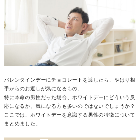
その他
ドキドキ
仕事とキャリア
特集
バレンタインデーにチョコレートを渡したら、やはり相
占い・診断
手からのお返しが気になるもの。
ファッション・美容
特に本命の男性だった場合、ホワイトデーにどういう反
応になるか、気になる方も多いのではないでしょうか？
グルメ
ここでは、ホワイトデーを意識する男性の特徴について
まとめました。
趣味・旅行