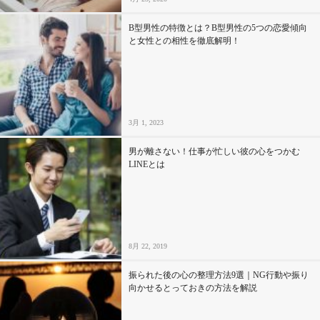
B型男性の特徴とは？B型男性の5つの恋愛傾向
と女性との相性を徹底解明！
3月 1, 2023
男が離さない！仕事が忙しい彼の心をつかむ
LINEとは
8月 22, 2019
振られた後の心の整理方法9選｜NG行動や振り
向かせるとっておきの方法を解説