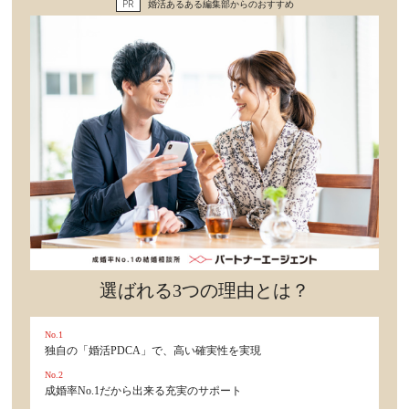
PR
婚活あるある編集部からのおすすめ
セックスライフ
不倫・だめ男
感動
心の処方箋
カルチャー・トレンド・芸能
驚き
選ばれる3つの理由とは？
No.1
独自の「婚活PDCA」で、高い確実性を実現
No.2
成婚率No.1だから出来る充実のサポート