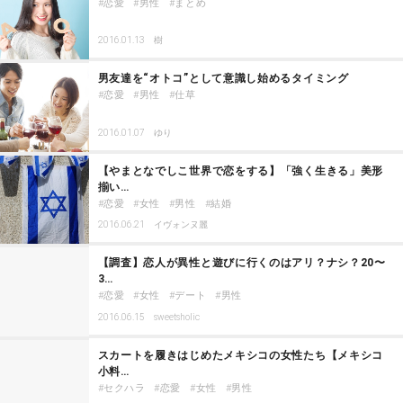
恋愛
男性
まとめ
2016.01.13
樹
男友達を“オトコ”として意識し始めるタイミング
恋愛
男性
仕草
2016.01.07
ゆり
【やまとなでしこ世界で恋をする】「強く生きる」美形
揃い…
恋愛
女性
男性
結婚
2016.06.21
イヴォンヌ麗
【調査】恋人が異性と遊びに行くのはアリ？ナシ？20〜
3…
恋愛
女性
デート
男性
2016.06.15
sweetsholic
スカートを履きはじめたメキシコの女性たち【メキシコ
小料…
セクハラ
恋愛
女性
男性