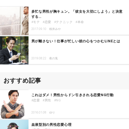
多忙な男性が胸キュン。「彼女を大切にしよう」と決意
する…
モテ
恋愛
テクニック
本命
2017.09.10
桜井みや
男が離さない！仕事が忙しい彼の心をつかむLINEとは
2019.08.22
夜の兎
おすすめ記事
これはダメ！男性からドン引きされる恋愛NG行動
恋愛
男性
NG
2016.01.08
ゆり
血液型別の男性恋愛心理