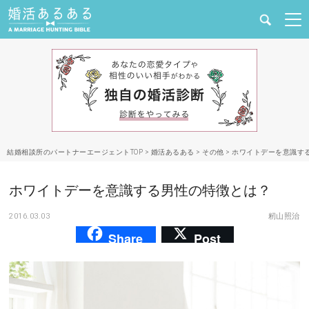
健康
婚活と結婚
恋愛の悩み
結婚相談所のパートナーエージェントTOP
>
婚活あるある
>
その他
>
ホワイトデーを意識す
出会い
ホワイトデーを意識する男性の特徴とは？
合コン・街コン
2016.03.03
籾山照治
Share
Post
マッチングアプリ
結婚相談所
あるある