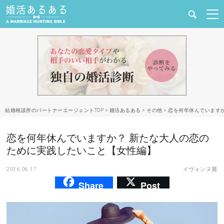
健康
婚活と結婚
恋愛の悩み
結婚相談所のパートナーエージェントTOP
>
婚活あるある
>
その他
>
恋を何年休んでいます
出会い
恋を何年休んでいますか？ 新たな大人の恋の
合コン・街コン
ために実践したいこと【女性編】
2016.06.17
イヴォンヌ麗
マッチングアプリ
Share
Post
結婚相談所
あるある