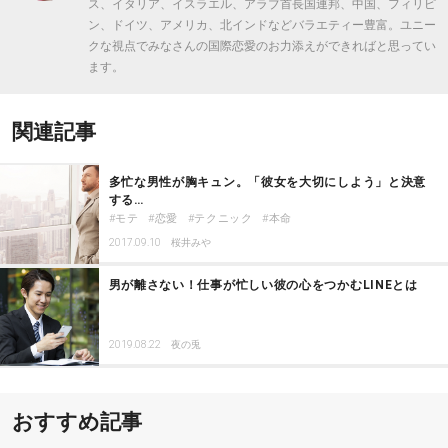
ス、イタリア、イスラエル、アラブ首長国連邦、中国、フィリピ
ン、ドイツ、アメリカ、北インドなどバラエティー豊富。ユニー
クな視点でみなさんの国際恋愛のお力添えができればと思ってい
ます。
関連記事
多忙な男性が胸キュン。「彼女を大切にしよう」と決意
する…
モテ
恋愛
テクニック
本命
2017.09.10
桜井みや
男が離さない！仕事が忙しい彼の心をつかむLINEとは
2019.08.22
夜の兎
おすすめ記事