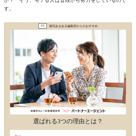
か？ そう、モテる人は普段から努力をしているので
セックスライフ
す。
不倫・だめ男
PR
婚活あるある編集部からのおすすめ
感動
心の処方箋
カルチャー・トレンド・芸能
驚き
選ばれる3つの理由とは？
No.1