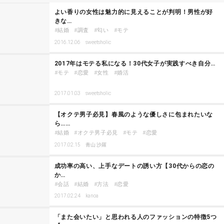
よい香りの女性は魅力的に見えることが判明！男性が好
きな…
結婚
調査
匂い
モテ
2016.12.06
sweetsholic
2017年はモテる私になる！30代女子が実践すべき自分…
モテ
恋愛
女性
婚活
2017.01.03
sweetsholic
【オクテ男子必見】春風のような優しさに包まれたいな
ら……
結婚
オクテ男子必見
モテ
恋愛
2017.02.15
青山 沙羅
成功率の高い、上手なデートの誘い方【30代からの恋の
か…
会話
結婚
方法
恋愛
2017.02.24
kanoa
「また会いたい」と思われる人のファッションの特徴5つ