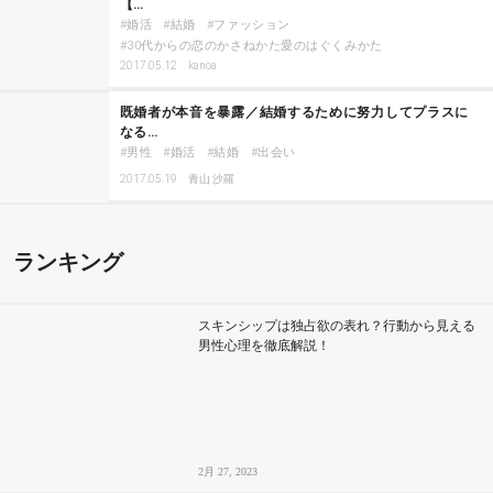
【…
婚活
結婚
ファッション
30代からの恋のかさねかた愛のはぐくみかた
2017.05.12
kanoa
既婚者が本音を暴露／結婚するために努力してプラスに
なる…
男性
婚活
結婚
出会い
2017.05.19
青山 沙羅
ランキング
スキンシップは独占欲の表れ？行動から見える
男性心理を徹底解説！
2月 27, 2023