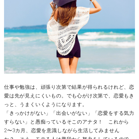
その他
ドキドキ
仕事とキャリア
特集
占い・診断
仕事や勉強は、頑張り次第で結果が得られるけれど、恋
愛は先が見えにくいもの。でも心がけ次第で、恋愛もき
ファッション・美容
っと、うまくいくようになります。
グルメ
「きっかけがない」「出会いがない」「恋愛をする気力
すらない」と愚痴っているそこのアナタ！ これから
趣味・旅行
2〜3カ月、恋愛を意識しながら生活してみません