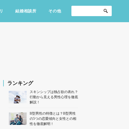
リ
結婚相談所
その他
セックスライフ
不倫・だめ男
感動
ランキング
スキンシップは独占欲の表れ？
行動から見える男性心理を徹底
解説！
B型男性の特徴とは？B型男性
の5つの恋愛傾向と女性との相
性を徹底解明！