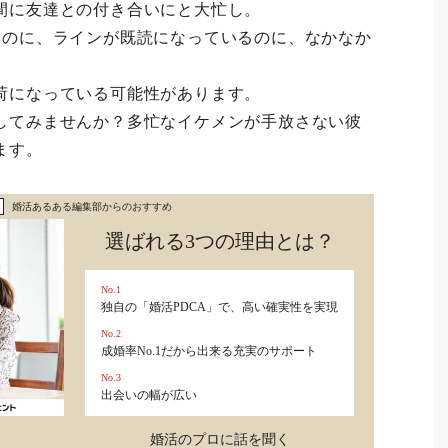
間に友達との付き合いにと大忙し。
いのに、ラインが既読になっているのに、なかなか
荷になっている可能性があります。
してみませんか？多忙なイケメンが手放さない彼
ます。
婚活あるある編集部からのおすすめ
選ばれる3つの理由とは？
No.1
独自の「婚活PDCA」で、高い確実性を実現
No.2
成婚率No.1だから出来る充実のサポート
No.3
出会いの幅が広い
婚活のプロに話を聞く