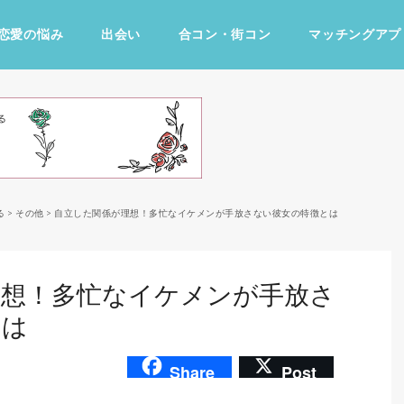
恋愛の悩み
出会い
合コン・街コン
マッチングアプ
占い・診断
ファッション・美容
グルメ
趣味・旅行
る
>
その他
>
自立した関係が理想！多忙なイケメンが手放さない彼女の特徴とは
理想！多忙なイケメンが手放さ
とは
Share
Post