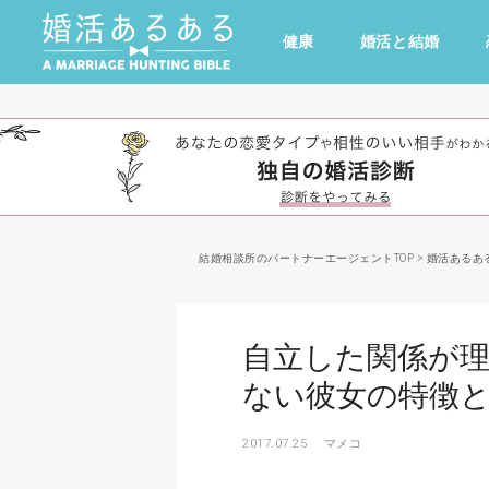
健康
婚活と結婚
その他
ドキドキ
仕事とキャリア
特集
心の処方箋
カルチャー・トレンド・芸能
結婚相談所のパートナーエージェントTOP
>
婚活あるあ
自立した関係が
ない彼女の特徴
2017.07.25
マメコ