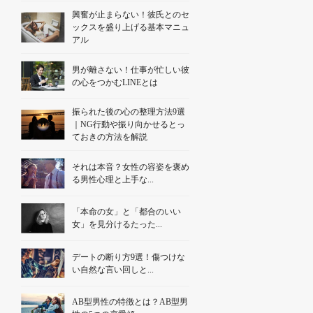
興奮が止まらない！彼氏とのセ
ックスを盛り上げる基本マニュ
アル
男が離さない！仕事が忙しい彼
の心をつかむLINEとは
振られた後の心の整理方法9選
｜NG行動や振り向かせるとっ
ておきの方法を解説
それは本音？女性の容姿を褒め
る男性心理と上手な...
「本命の女」と「都合のいい
女」を見分けるたった...
デートの断り方9選！傷つけな
い自然な言い回しと...
AB型男性の特徴とは？AB型男