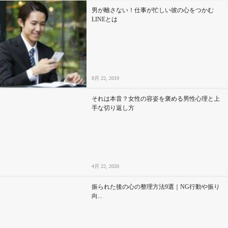
男が離さない！仕事が忙しい彼の心をつかむ
LINEとは
8月 22, 2019
それは本音？女性の容姿を褒める男性心理と上
手な切り返し方
4月 22, 2020
振られた後の心の整理方法9選｜NG行動や振り
向...