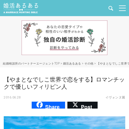
健康
婚活と結婚
恋愛の悩み
結婚相談所のパートナーエージェントTOP
>
婚活あるある
>
その他
>
【やまとなでしこ世界
出会い
【やまとなでしこ世界で恋をする】ロマンチッ
合コン・街コン
クで優しいフィリピン人
2016.06.28
イヴォンヌ麗
マッチングアプリ
Share
Post
結婚相談所
あるある