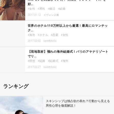
好…
女性
男性
婚活
結婚
2017.01.12
イヴォンヌ麗
世界のホテル110万軒以上から厳選！最高にロマンチッ
ク…
海外
ホテル
恋愛
女性
2017.03.02
sweetsholic
【現地取材】憧れの海外結婚式！バリのアヤナリゾート
でリ…
理想
結婚
結婚式
海外
2017.03.27
sweetsholic
ランキング
スキンシップは独占欲の表れ？行動から見える
男性心理を徹底解説！