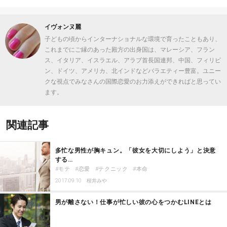
イヴォンヌ麗
子どもの頃からインターナショナルな環境で育ったこともあり、
これまでにご縁のあった殿方の出身国は、マレーシア、フラン
ス、イタリア、イスラエル、アラブ首長国連邦、中国、フィリピ
ン、ドイツ、アメリカ、北インドなどバラエティー豊富。ユニー
クな視点でみなさんの国際恋愛のお力添えができればと思ってい
ます。
関連記事
多忙な男性が胸キュン。「彼女を大切にしよう」と決意
する…
モテ
恋愛
テクニック
本命
2017.09.10
桜井みや
男が離さない！仕事が忙しい彼の心をつかむLINEとは