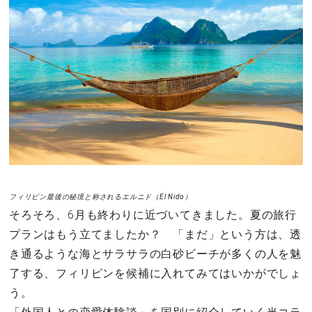
その他
ドキドキ
仕事とキャリア
特集
占い・診断
フィリピン最後の秘境と称されるエルニド（El Nido）
そろそろ、6月も終わりに近づいてきました。夏の旅行
ファッション・美容
プランはもう立てましたか？ 「まだ」という方は、透
グルメ
き通るような海とサラサラの白砂ビーチが多くの人を魅
了する、フィリピンを候補に入れてみてはいかがでしょ
趣味・旅行
う。