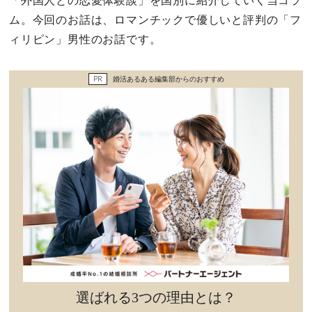
「外国人との恋愛体験談」を国別に紹介していく当コラ
セックスライフ
ム。今回のお話は、ロマンチックで優しいと評判の「フ
ィリピン」男性のお話です。
不倫・だめ男
PR
婚活あるある編集部からのおすすめ
感動
心の処方箋
カルチャー・トレンド・芸能
驚き
選ばれる3つの理由とは？