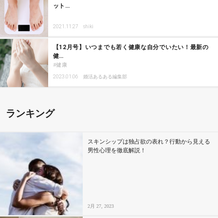
ット…
2021.11.27
shiki
【12月号】いつまでも若く健康な自分でいたい！最新の
健…
健康
2023.01.06
婚活あるある編集部
ランキング
スキンシップは独占欲の表れ？行動から見える
男性心理を徹底解説！
2月 27, 2023