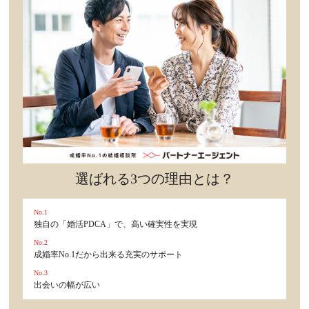
選ばれる3つの理由とは？
No.1
独自の「婚活PDCA」で、高い確実性を実現
No.2
成婚率No.1だから出来る充実のサポート
No.3
出会いの幅が広い