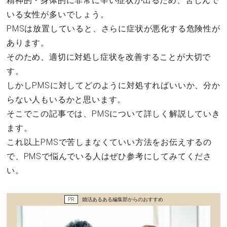
精神的・身体的に非常に辛い症状が出るため、苦しんで
セックスライフ
いる女性が多いでしょう。
PMSは放置していると、さらに症状が悪化する危険性が
不倫・だめ男
あります。
そのため、適切に対処し症状を改善することが大切で
感動
す。
しかしPMSに対してどのように対処すればいいか、分か
心の処方箋
らない人もいるかと思います。
そこでこの記事では、PMSについて詳しく解説していき
カルチャー・トレンド・芸能
ます。
驚き
これ以上PMSで苦しまなくていい方法をお伝えするの
で、PMSで悩んでいる人はぜひ参考にしてみてくださ
い。
PR
婚活あるある編集部からのおすすめ