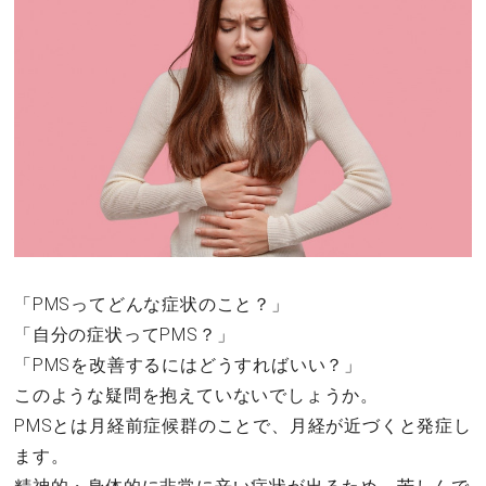
その他
ドキドキ
仕事とキャリア
特集
占い・診断
「PMSってどんな症状のこと？」
「自分の症状ってPMS？」
ファッション・美容
「PMSを改善するにはどうすればいい？」
グルメ
このような疑問を抱えていないでしょうか。
PMSとは月経前症候群のことで、月経が近づくと発症し
趣味・旅行
ます。