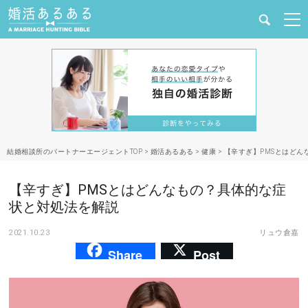
健康
婚活と結婚
恋愛の悩み
結婚相談所のパートナーエージェントTOP
>
婚活あるある
>
健康
>
【辛すぎ】PMSとはどん
出会い
【辛すぎ】PMSとはどんなもの？具体的な症
合コン・街コン
状と対処法を解説
2021.10.23
リュウ倉嘉
マッチングアプリ
Share
Post
結婚相談所
あるある