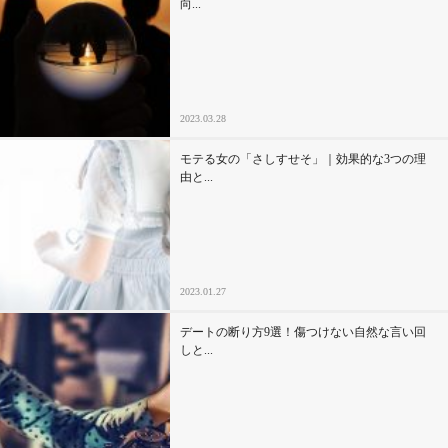
向...
2023.03.28
モテる女の「さしすせそ」｜効果的な3つの理
由と...
2023.01.27
デートの断り方9選！傷つけない自然な言い回
しと...