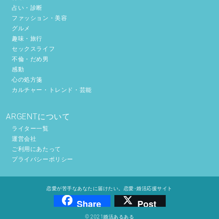
占い・診断
ファッション・美容
グルメ
趣味・旅行
セックスライフ
不倫・だめ男
感動
心の処方箋
カルチャー・トレンド・芸能
ARGENTについて
ライター一覧
運営会社
ご利用にあたって
プライバシーポリシー
恋愛が苦手なあなたに届けたい。恋愛･婚活応援サイト
Share
Post
© 2021婚活あるある