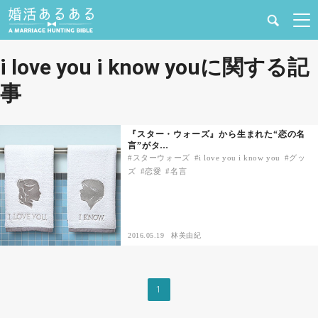
健康
i love you i know youに関する記
事
婚活と結婚
恋愛の悩み
『スター・ウォーズ』から生まれた“恋の名
言”がタ…
スターウォーズ
i love you i know you
グッ
出会い
ズ
恋愛
名言
合コン・街コン
2016.05.19
林美由紀
マッチングアプリ
結婚相談所
1
あるある