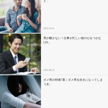
と...
セックスライフ
不倫・だめ男
2023.03.01
感動
男が離さない！仕事が忙しい彼の心をつかむ
心の処方箋
LIN...
カルチャー・トレンド・芸能
驚き
2019.08.22
ダメ男の特徴7選｜ダメ男を好きになってしま
う女...