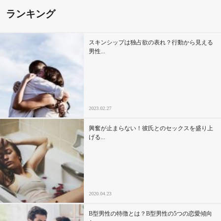
ランキング
その他
スキンシップは独占欲の表れ？行動から見える
ドキドキ
男性...
仕事とキャリア
特集
2023.02.27
占い・診断
興奮が止まらない！彼氏とのセックスを盛り上
げる...
ファッション・美容
グルメ
2020.04.23
趣味・旅行
B型男性の特徴とは？B型男性の5つの恋愛傾向