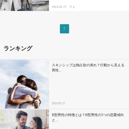
2018.05.27
テヒ
その他
1
ドキドキ
仕事とキャリア
ランキング
特集
スキンシップは独占欲の表れ？行動から見える
男性...
占い・診断
ファッション・美容
2023.02.27
グルメ
B型男性の特徴とは？B型男性の5つの恋愛傾向
趣味・旅行
と...