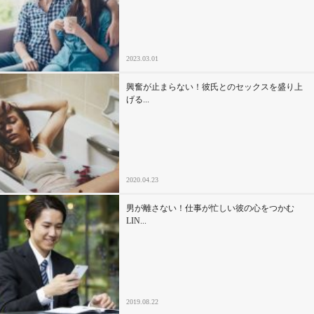
セックスライフ
不倫・だめ男
2023.03.01
感動
興奮が止まらない！彼氏とのセックスを盛り上
げる...
心の処方箋
カルチャー・トレンド・芸能
2020.04.23
驚き
男が離さない！仕事が忙しい彼の心をつかむ
LIN...
2019.08.22