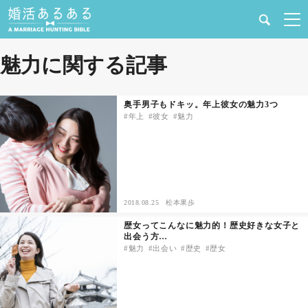
健康
魅力に関する記事
婚活と結婚
奥手男子もドキッ。年上彼女の魅力3つ
年上
彼女
魅力
恋愛の悩み
出会い
合コン・街コン
2018.08.25
松本果歩
歴女ってこんなに魅力的！歴史好きな女子と
マッチングアプリ
出会う方…
魅力
出会い
歴史
歴女
結婚相談所
あるある