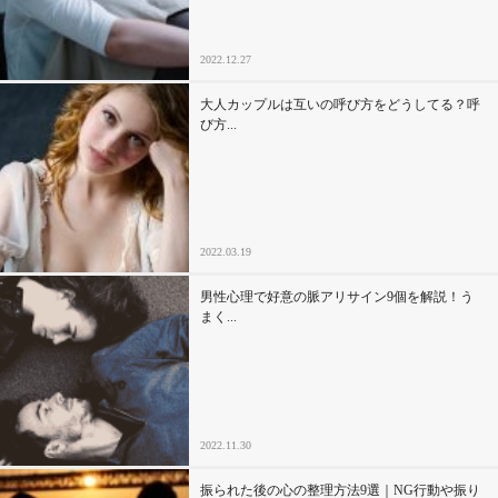
2022.12.27
大人カップルは互いの呼び方をどうしてる？呼
び方...
2022.03.19
男性心理で好意の脈アリサイン9個を解説！う
まく...
2022.11.30
振られた後の心の整理方法9選｜NG行動や振り