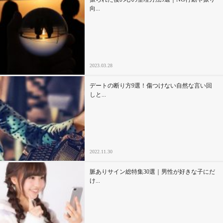
向...
2023.03.28
デートの断り方9選！傷つけない自然な言い回
しと...
2022.11.30
脈ありサイン総特集30選｜男性が好きな子にだ
け...