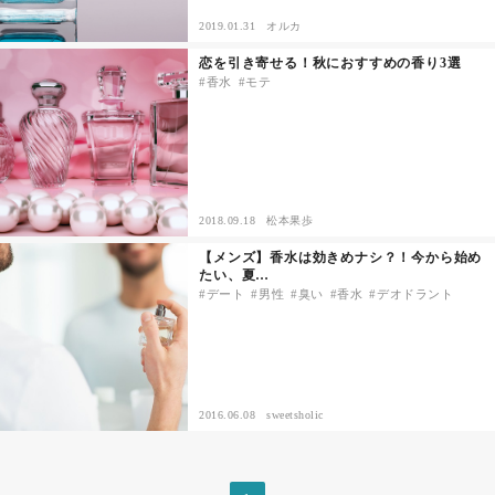
2019.01.31
オルカ
その他
恋を引き寄せる！秋におすすめの香り3選
香水
モテ
ドキドキ
仕事とキャリア
2018.09.18
松本果歩
特集
【メンズ】香水は効きめナシ？！今から始め
たい、夏…
占い・診断
デート
男性
臭い
香水
デオドラント
ファッション・美容
グルメ
2016.06.08
sweetsholic
趣味・旅行