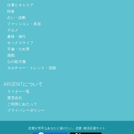
仕事とキャリア
特集
占い・診断
ファッション・美容
グルメ
趣味・旅行
セックスライフ
不倫・だめ男
感動
心の処方箋
カルチャー・トレンド・芸能
ARGENTについて
ライター一覧
運営会社
ご利用にあたって
プライバシーポリシー
恋愛が苦手なあなたに届けたい。恋愛･婚活応援サイト