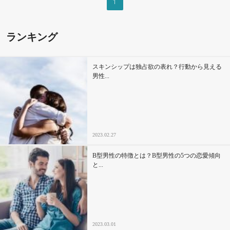
1
セックスライフ
ランキング
不倫・だめ男
感動
スキンシップは独占欲の表れ？行動から見える
男性...
心の処方箋
カルチャー・トレンド・芸能
2023.02.27
驚き
B型男性の特徴とは？B型男性の5つの恋愛傾向
と...
2023.03.01