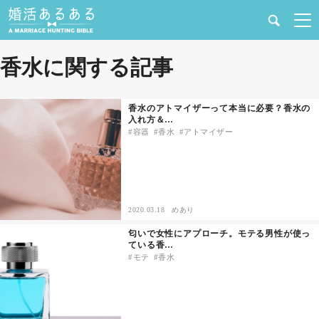
健康
香水に関する記事
婚活と結婚
香水のアトマイザーって本当に必要？香水の
入れ方＆…
恋愛の悩み
容器
香水
アトマイザー
出会い
合コン・街コン
2020.03.18
めあり
匂いで女性にアプローチ。モテる男性が使っ
マッチングアプリ
ている香…
モテ
香水
結婚相談所
あるある