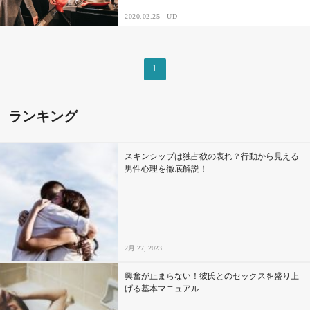
2020.02.25
UD
その他
1
ドキドキ
仕事とキャリア
ランキング
特集
スキンシップは独占欲の表れ？行動から見える
男性心理を徹底解説！
占い・診断
ファッション・美容
2月 27, 2023
グルメ
興奮が止まらない！彼氏とのセックスを盛り上
趣味・旅行
げる基本マニュアル