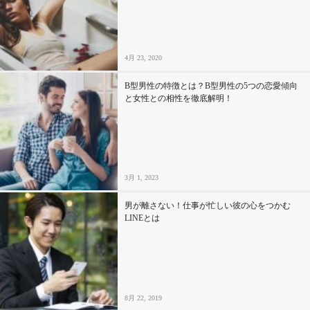
セックスライフ
不倫・だめ男
4月 23, 2020
感動
B型男性の特徴とは？B型男性の5つの恋愛傾向
と女性との相性を徹底解明！
心の処方箋
カルチャー・トレンド・芸能
3月 1, 2023
驚き
男が離さない！仕事が忙しい彼の心をつかむ
LINEとは
8月 22, 2019