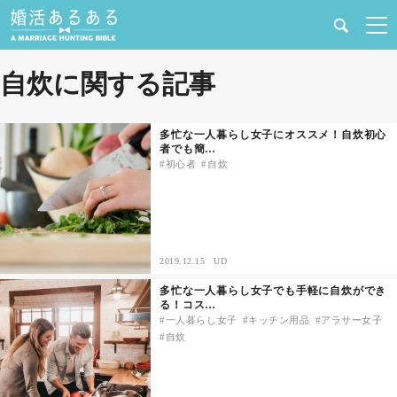
健康
自炊に関する記事
婚活と結婚
多忙な一人暮らし女子にオススメ！自炊初心
者でも簡…
恋愛の悩み
初心者
自炊
出会い
合コン・街コン
2019.12.15
UD
多忙な一人暮らし女子でも手軽に自炊ができ
マッチングアプリ
る！コス…
一人暮らし女子
キッチン用品
アラサー女子
自炊
結婚相談所
あるある