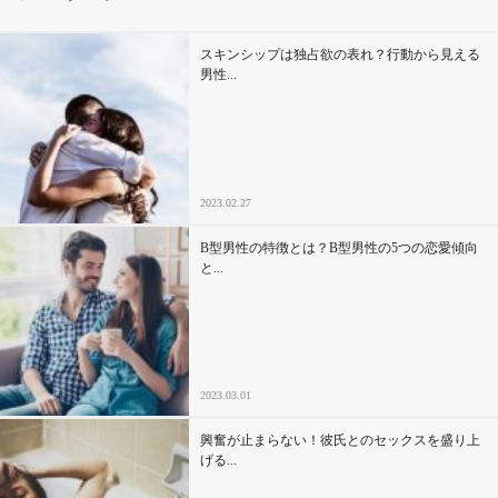
その他
スキンシップは独占欲の表れ？行動から見える
男性...
ドキドキ
仕事とキャリア
2023.02.27
特集
B型男性の特徴とは？B型男性の5つの恋愛傾向
と...
占い・診断
ファッション・美容
2023.03.01
グルメ
興奮が止まらない！彼氏とのセックスを盛り上
趣味・旅行
げる...