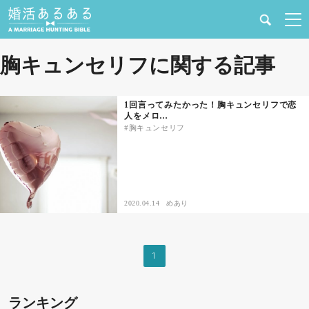
健康
胸キュンセリフに関する記事
婚活と結婚
1回言ってみたかった！胸キュンセリフで恋
人をメロ…
恋愛の悩み
胸キュンセリフ
出会い
合コン・街コン
2020.04.14
めあり
マッチングアプリ
1
結婚相談所
ランキング
あるある