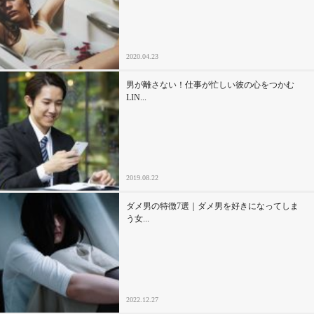
セックスライフ
不倫・だめ男
2020.04.23
感動
男が離さない！仕事が忙しい彼の心をつかむ
LIN...
心の処方箋
カルチャー・トレンド・芸能
2019.08.22
驚き
ダメ男の特徴7選｜ダメ男を好きになってしま
う女...
2022.12.27